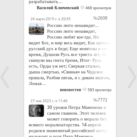
разрабатывать…
Василий Ключевский
468 просмотров
№2608
26 марта 2015 г. в 20:35
Россию люто ненавидят...
Россию люто ненавидят,
Россию любят кое-где, Но
видит Бог, и мир весь видит, Как крепок
русский дух в беде; Еще монголы в свое
время, Душили Русь все триста лет, Но
скинули мы гнета бремя, Итог- Русь
есть, Орды уж нет; Сверкая сталью,
дыша смертью, «Свинья» на Чудское
пришла, Разбив пятак, и с диким визгом,
Ломая…
неизвестен
583 просмотра
№7772
27 мая 2023 г. в 11:46
30 уроков Петра Мамонова о
самом главном. Этот человек
может говорить о морали без
всякого морализаторства. 14 апреля
родился знаменитый российский актер,
музыкант и поэт Петр Мамонов.