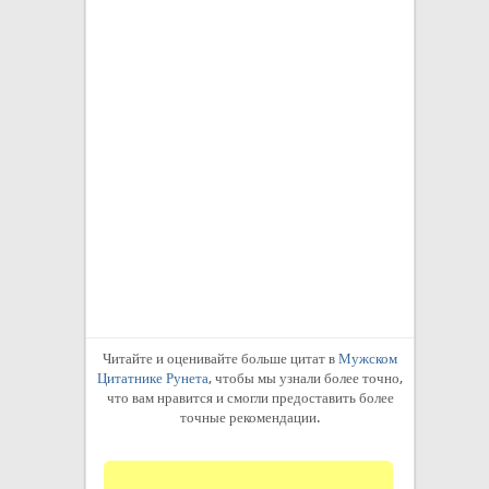
развитию мышле
Бонго. Благодар
сможете улучши
Абсолютно прост
которая ...
неизвестен
4
Читайте и оценивайте больше цитат в
Мужском
Цитатнике Рунета
, чтобы мы узнали более точно,
что вам нравится и смогли предоставить более
точные рекомендации.