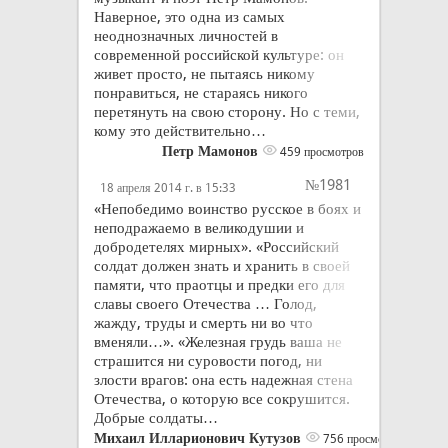
Наверное, это одна из самых
неоднозначных личностей в
современной российской культуре: он
живет просто, не пытаясь никому
понравиться, не стараясь никого
перетянуть на свою сторону. Но с теми,
кому это действительно…
Петр Мамонов
459 просмотров
№1981
18 апреля 2014 г. в 15:33
«Непобедимо воинство русское в боях и
неподражаемо в великодушии и
добродетелях мирных». «Российский
солдат должен знать и хранить в своей
памяти, что праотцы и предки его для
славы своего Отечества … Голод,
жажду, труды и смерть ни во что
вменяли…». «Железная грудь ваша не
страшится ни суровости погод, ни
злости врагов: она есть надежная стена
Отечества, о которую все сокрушится.
Добрые солдаты…
Михаил Илларионович Кутузов
756 просмотров