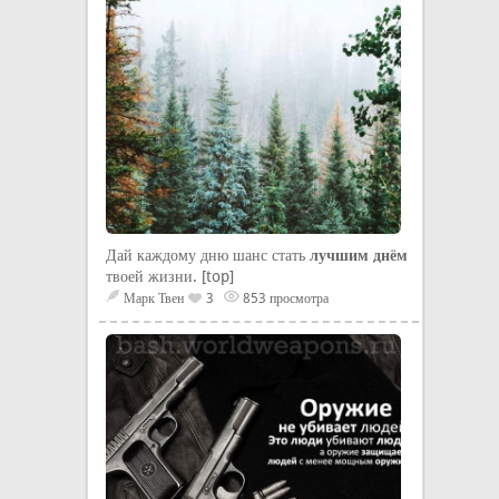
Дай каждому дню шанс стать
лучшим днём
твоей жизни. [top]
Марк Твен
3
853 просмотра