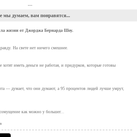
---
е мы думаем, вам понравятся...
ла жизни от Джорджа Бернарда Шоу.
авду. На свете нет ничего смешнее.
е хотят иметь деньги не работая, и придурков, которые готовы
та — думает, что они думают, а 95 процентов людей лучше умрут,
возмущение как можно у большег...
в