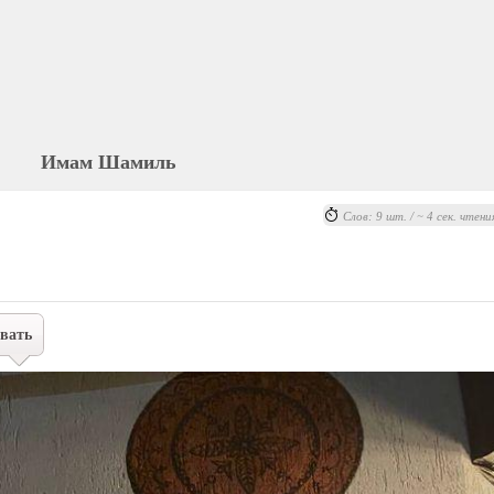
Имам Шамиль
Слов: 9 шт. / ~ 4 сек. чтени
вать