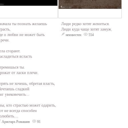
начала ты познать желаешь
Люди редко хотят жениться.
трасть,
Люди куда чаще хотят замуж.
де о любви не может быть
неизвестен
554
 речи.
ела сгорают.
асладиться всласть
тремишься ты.
рожат от ласки плечи.
ерять не хочешь, обретая власть,
ечтаешь сладкий
иг увековечить...
вы, кто страстью может одарить,
от не всегда способен
олюбить....
Аристарх Ромашин
91