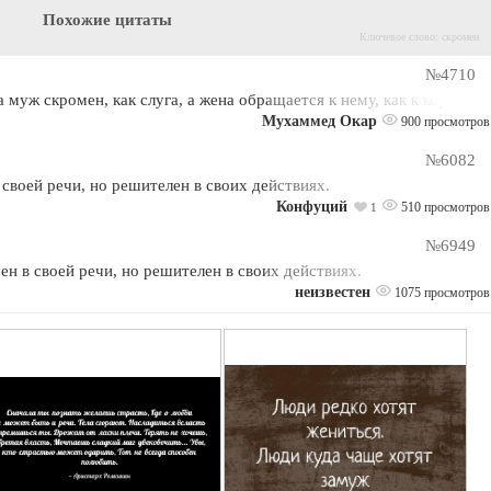
Похожие цитаты
Ключевое слово: скромен
№4710
а муж скромен, как слуга, а жена обращается к нему, как к королю.
Мухаммед Окар
900 просмотров
№6082
своей речи, но решителен в своих действиях.
Конфуций
510 просмотров
1
№6949
 в своей речи, но решителен в своих действиях.
неизвестен
1075 просмотров