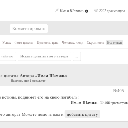
Имам Шамиль
2227 просмотров
Комментировать
Успех
Фото-цитаты
Ценность, цена
Человек, люди
Скромность
Все метки
учайную
Искать цитаты этого автора
...
е цитаты Автора «
»
Имам Шамиль
Нашлось ещё 1 результат
№405
истины, поднимет его на свою погибель!
Имам Шамиль
406 просмотров
ого автора? Можете помочь нам и
добавить цитату