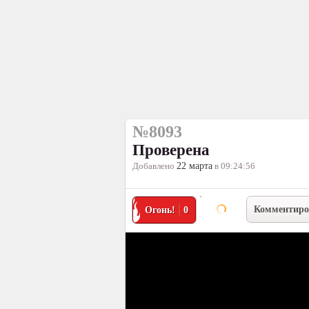
№8093
Проверена
Добавлено
22 марта
в 09:24:56
Комментиро
Огонь!
0