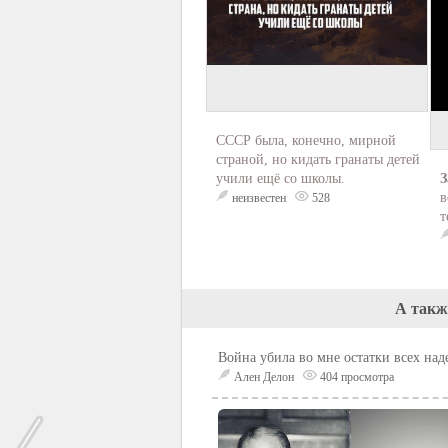
СССР была, конечно, мирной
страной, но кидать гранаты детей
учили ещё со школы.
З
в
неизвестен
528
т
А такж
Война убила во мне остатки всех на
Ален Делон
404 просмотра