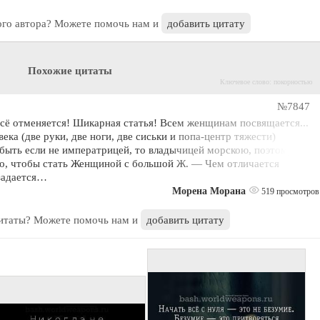
ого автора? Можете помочь нам и
добавить цитату
Похожие цитаты
Ключевое слово: покорностью
№7847
сё отменяется! Шикарная статья! Всем женщинам посвящается...
ка (две руки, две ноги, две сиськи и попа-центр тяжести)
быть если не императрицей, то владычицей морскою, поэтому все
 то, чтобы стать Женщиной с большой Ж. — Чем отличается
задается…
Морена Морана
519 просмотров
цитаты? Можете помочь нам и
добавить цитату