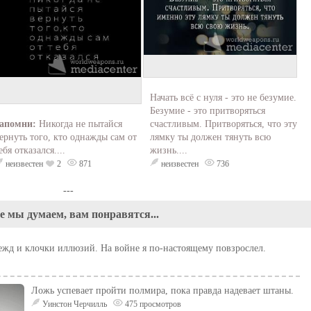
Начать всё с нуля - это не безумие.
Безумие - это притворяться
апомни:
Никогда не пытайся
счастливым. Притворяться, что эту
ернуть того, кто однажды сам от
лямку ты должен тянуть всю
ебя отказался....
жизнь....
неизвестен
2
871
неизвестен
736
---
е мы думаем, вам понравятся...
дежд и клочки иллюзий. На войне я по-настоящему повзрослел.
Ложь успевает пройти полмира, пока правда надевает штаны.
Уинстон Черчилль
475 просмотров