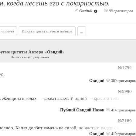
м, когда несешь его с покорностью.
Овидий
98 просмотров
учайную
Искать цитаты этого автора
...
угие цитаты Автора «
»
Овидий
Нашлось ещё 3 результата
№1752
ей.
Овидий
369 просмотров
№5990
. Женщина в годах — захватывает. У одной — красота тела, у
Публий Овидий Назон
414 просмотров
№2189
 cadendo. Капля долбит камень не силой, но частым паденьем.
Овидий
419 просмотров