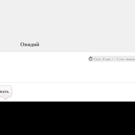
Овидий
Слов: 8 шт. / ~ 3 сек. чтени
вать