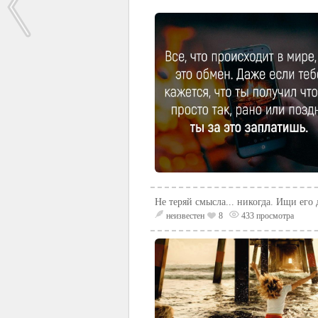
Не теряй смысла... никогда. Ищи его д
неизвестен
8
433 просмотра