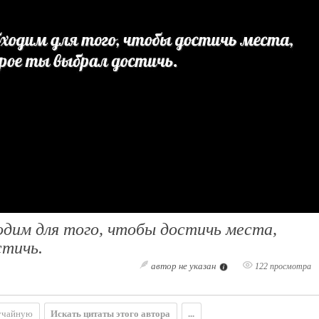
дим для того, чтобы достичь места,
стичь.
автор не указан
122 просмотра
учайную
Искать цитаты этого автора
...