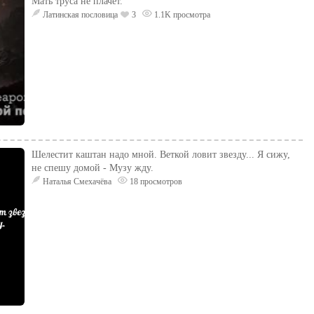
Мать труса не плачет.
Латинская пословица
3
1.1K просмотра
Шелестит каштан надо мной. Веткой ловит звезду... Я сижу,
не спешу домой - Музу жду.
Наталья Смехачёва
18 просмотров