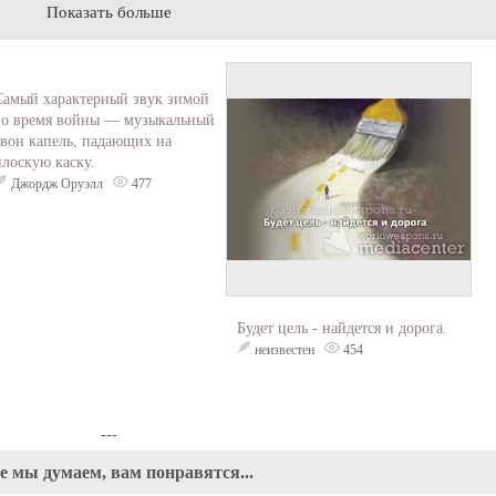
Показать больше
Самый характерный звук зимой
во время войны — музыкальный
звон капель, падающих на
плоскую каску.
Джордж Оруэлл
477
Будет цель - найдется и дорога.
неизвестен
454
---
е мы думаем, вам понравятся...