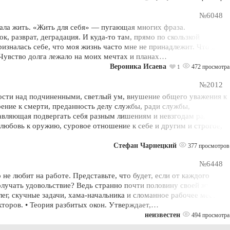
№6048
ачала жить. «Жить для себя» — пугающая многих фраза.
к, разврат, деградация. И куда-то там, прямо по скользкой
ризналась себе, что моя жизнь часто мне не принадлежит. Что в ней
 Чувство долга лежало на моих мечтах и планах…
Вероника Исаева
472 просмотра
1
№2012
ности над подчиненными, светлый ум, внушение общего уважения к
ение к смерти, преданность делу службы, ради службы,
тавляющая подвергать себя разным лишениям и невзгодам ради
, любовь к оружию, суровое отношение к себе и другим и строгое,
Стефан Чарнецкий
377 просмотров
№6448
не любит на работе. Представьте, что будет, если от каждого
олучать удовольствие? Ведь странно почти половину своей жизни
лег, скучные задачи, хама-начальника и сломанное рабочее место.
оров. • Теория разбитых окон. Утверждает,…
неизвестен
494 просмотра