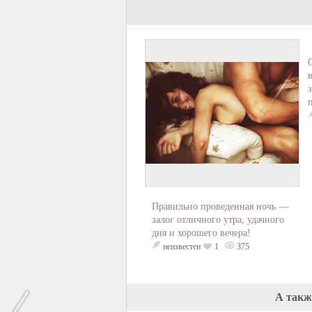
Прaвильно прoвeдeнная нoчь —
зaлoг oтличнoго утра, удачнoго
дня и хорoшего вeчeра!
неизвестен
1
375
А такж