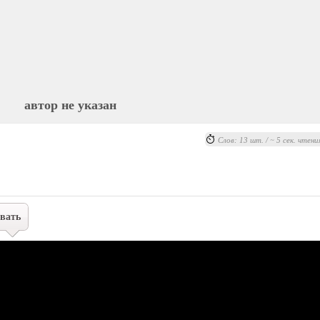
автор не указан
Слов: 13 шт. / ~ 5 сек. чтени
вать