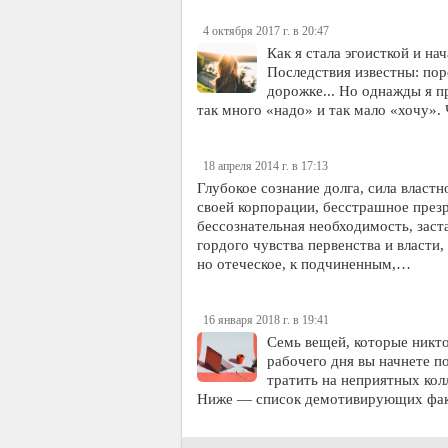
4 октября 2017 г. в 20:47
Как я стала эгоисткой и н
Последствия известны: поро
дорожке... Но однажды я п
так много «надо» и так мало «хочу».
18 апреля 2014 г. в 17:13
Глубокое сознание долга, сила власт
своей корпорации, бесстрашное презр
бессознательная необходимость, зас
гордого чувства первенства и власти
но отеческое, к подчиненным,…
16 января 2018 г. в 19:41
Семь вещей, которые никто 
рабочего дня вы начнете п
тратить на неприятных кол
Ниже — список демотивирующих факт