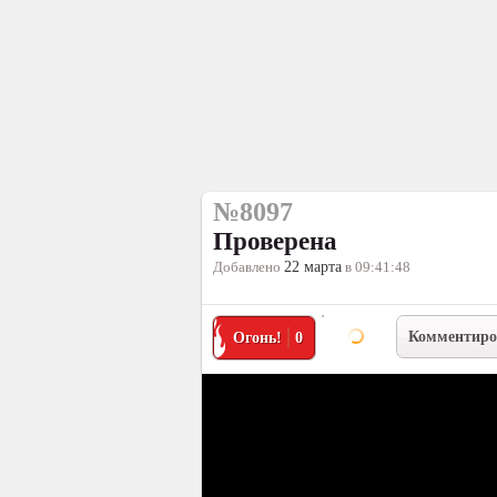
№8097
Проверена
Добавлено
22 марта
в 09:41:48
Комментиро
Огонь!
0