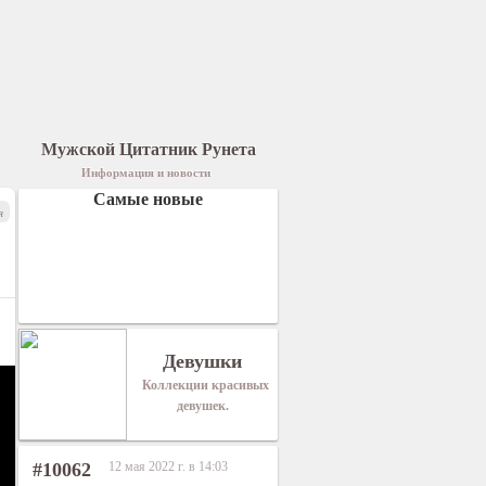
Мужской Цитатник Рунета
Информация и новости
Самые новые
я
Девушки
Коллекции красивых
девушек.
#10062
12 мая 2022 г. в 14:03