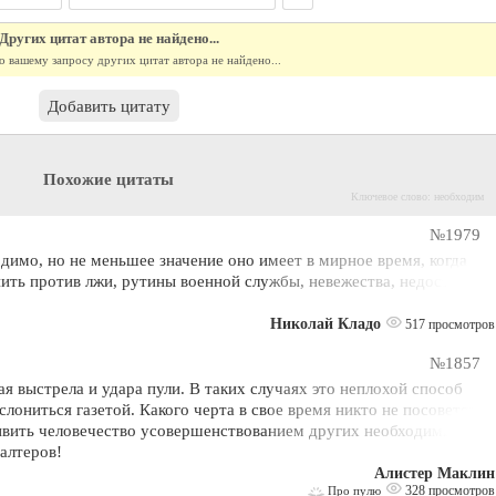
Других цитат автора не найдено...
о вашему запросу других цитат автора не найдено...
Добавить цитату
Похожие цитаты
Ключевое слово: необходим
№1979
имо, но не меньшее значение оно имеет в мирное время, когда
ть против лжи, рутины военной службы, невежества, недостатков
Николай Кладо
517 просмотров
№1857
 выстрела и удара пули. В таких случаях это неплохой способ
лониться газетой. Какого черта в свое время никто не посоветовал
ивить человечество усовершенствованием других необходимых
галтеров!
Алистер Маклин
328 просмотров
Про пулю