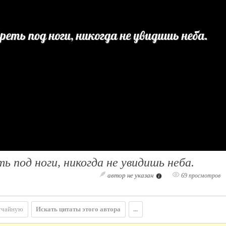
ь под ноги, никогда не увидишь неба.
автор не указан
69 просмотров
учайную
Искать цитаты этого автора
...