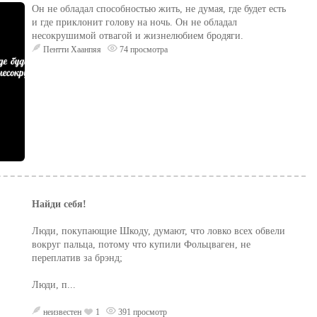
Он не обладал способностью жить, не думая, где будет есть
и где приклонит голову на ночь. Он не обладал
несокрушимой отвагой и жизнелюбием бродяги.
Пентти Хаанпяя
74 просмотра
Найди себя!
Люди, покупающие Шкоду, думают, что ловко всех обвели
вокруг пальца, потому что купили Фольцваген, не
переплатив за брэнд;
Люди, п...
неизвестен
1
391 просмотр