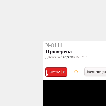
№8111
Проверена
Добавлено
5 апреля
в 15:07:16
Комментиро
Огонь!
0