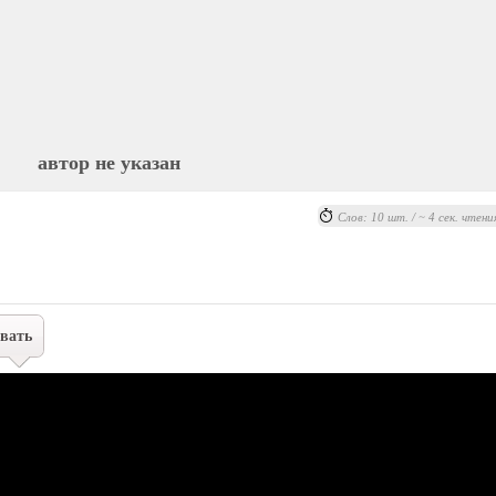
автор не указан
Слов: 10 шт. / ~ 4 сек. чтени
вать