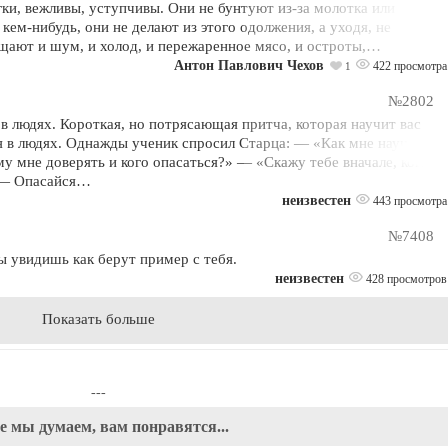
гки, вежливы, уступчивы. Они не бунтуют из-за молотка или
кем-нибудь, они не делают из этого одолжения, а уходя, не
ощают и шум, и холод, и пережаренное мясо, и остроты,…
Антон Павлович Чехов
422 просмотра
1
№2802
 в людях. Короткая, но потрясающая притча, которая научит вас
я в людях. Однажды ученик спросил Старца: — «Как мне научиться
му мне доверять и кого опасаться?» — «Скажу тебе вначале, кого
. — Опасайся…
неизвестен
443 просмотра
№7408
ы увидишь как берут пример с тебя.
неизвестен
428 просмотров
Показать больше
---
е мы думаем, вам понравятся...