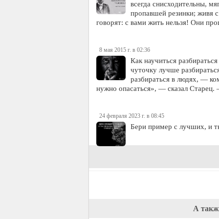
всегда снисходительны, мя
пропавшей резинки; живя с 
говорят: с вами жить нельзя! Они пр
8 мая 2015 г. в 02:36
Как научиться разбираться
чуточку лучше разбиратьс
разбираться в людях, — ко
нужно опасаться», — сказал Старец
24 февраля 2023 г. в 08:45
Бери пример с лучших, и т
А такж