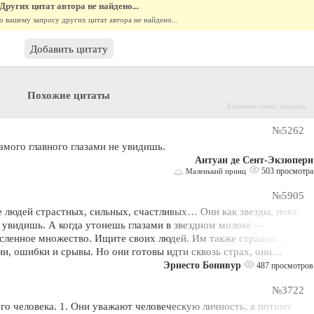
Других цитат автора не найдено...
о вашему запросу других цитат автора не найдено...
Добавить цитату
Похожие цитаты
Ключевое слово: увидишь
№5262
амого главного глазами не увидишь.
Антуан де Сент-Экзюпери
503 просмотра
Маленький принц
№5905
 людей страстных, сильных, счастливых… Они как звезды, пока
 увидишь. А когда утонешь глазами в звездном молоке —
исленное множество. Ищите своих людей. Им также страшно и
ни, ошибки и срывы. Но они готовы идти сквозь страх, они…
Эрнесто Бонивур
487 просмотров
№3722
го человека. 1. Они уважают человеческую личность, а потому