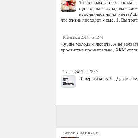
13 признаков того, что вы 
преподаватель, задала своим
исполнилась ли их мечта? Дл
что жизнь проходит мимо. 1. Вы тра
18 февраля 2014 г. в 12:41
Лyчше молодым любить, А не воевать,
пpосвистит пpонзительно, АКМ стpочи
2 марта 2016 г. в 22:40
Доверься мне. Я - Джентель
3 апреля 2018 г. в 21:19