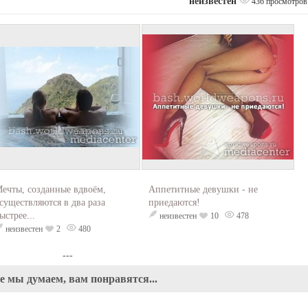
неизвестен
436 просмотров
ечты, созданные вдвоём,
Аппетитные девушки - не
существляются в два раза
приедаются!
ыстрее...
неизвестен
10
478
неизвестен
2
480
---
е мы думаем, вам понравятся...