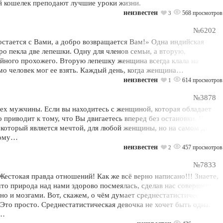
й кошелек преподают лучшие уроки жизни.
неизвестен
568 просмотров
3
№6202
 остается с Вами, а добро возвращается Вам!» Одна индийская
о пекла две лепешки. Одну для членов семьи, а вторую,
айного прохожего. Вторую лепешку женщина всегда клала на
о человек мог ее взять. Каждый день, когда женщина…
неизвестен
614 просмотров
1
№3878
ех мужчины. Если вы находитесь с женщиной, которая обладает
 приводит к тому, что Вы двигаетесь вперед без остановки. И Вы
который является мечтой, для любой женщины, но на самом деле
тому…
неизвестен
457 просмотров
2
№7833
стокая правда отношений! Как же всё верно написано!!! Знаете,
 что природа над нами здорово посмеялась, сделав нас совершенно
 но и мозгами. Вот, скажем, о чём думает среднестатистическая
 Это просто. Среднестатистическая девочка не хочет быть одна.
,…