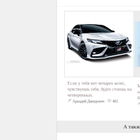
Если у тебя нет четырех колес,
М
чувствуешь себя, будто стоишь на
о
четвереньках.
б
Аркадий Давидович
461
А такж