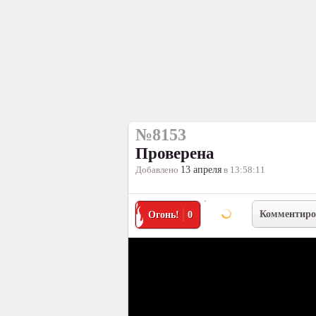
№8153
Проверена
Добавлено
13 апреля
в 13:58:11
Комментиро
Огонь!
0