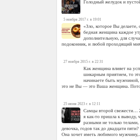
Голодный желудок и пусто
5 ноября 2017 г. в 19:01
«Зло, которое Вы делаете,
бедная женщина каждое утр
дополнительную, для случ
подоконник, и любой проходящий мим
27 ноября 2015 г. в 22:31
Как женщина влияет на усп
шикарным приятием, то это
начинаете быть мужчиной, 
это не Вы — это Ваша женщина. По
25 июня 2023 г. в 12:11
Самцы второй свежести… Же
я как-то пришла к выводу,
разными не только телами,
девочка, годов так до двадцати пяти?
Она хочет иметь любимого мужчину