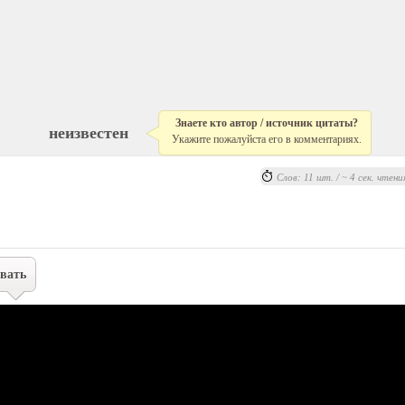
Знаете кто автор / источник цитаты?
неизвестен
Укажите пожалуйста его в комментариях.
Слов: 11 шт. / ~ 4 сек. чтени
вать