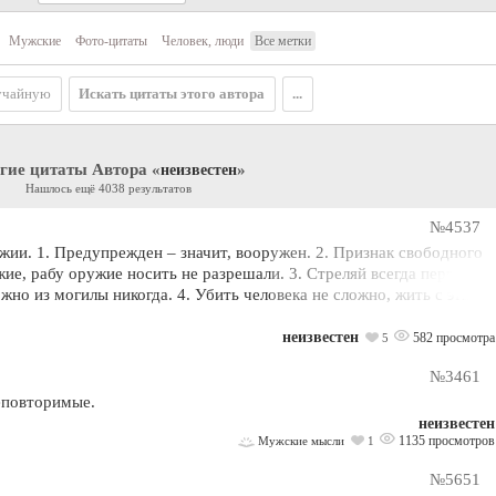
Мужские
Фото-цитаты
Человек, люди
Все метки
учайную
Искать цитаты этого автора
...
гие цитаты Автора «
»
неизвестен
Нашлось ещё 4038 результатов
№4537
ии. 1. Предупрежден – значит, вооружен. 2. Признак свободного
жие, рабу оружие носить не разрешали. 3. Стреляй всегда первым,
но из могилы никогда. 4. Убить человека не сложно, жить с этим
неизвестен
582 просмотра
5
№3461
еповторимые.
неизвестен
1135 просмотров
Мужские мысли
1
№5651