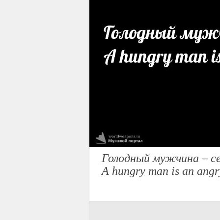
Голодный мужчина – с
A hungry man is an angr