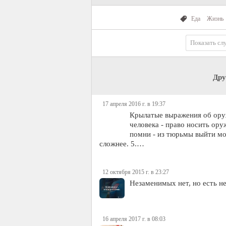
Еда
Жизнь
Показать сл
Дру
17 апреля 2016 г. в 19:37
Крылатые выражения об оруж
человека - право носить ору
помни - из тюрьмы выйти мож
сложнее. 5.…
12 октября 2015 г. в 23:27
Незаменимых нет, но есть н
16 апреля 2017 г. в 08:03