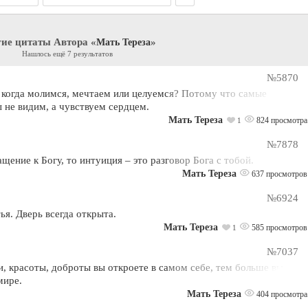
гие цитаты Автора «
»
Мать Тереза
Нашлось ещё 7 результатов
№5870
 когда молимся, мечтаем или целуемся? Потому что самые
 не видим, а чувствуем сердцем.
Мать Тереза
824 просмотра
1
№7878
ащение к Богу, то интуиция – это разговор Бога с тобой.
Мать Тереза
637 просмотров
№6924
ья. Дверь всегда открыта.
Мать Тереза
585 просмотров
1
№7037
, красоты, доброты вы откроете в самом себе, тем больше вы
мире.
Мать Тереза
404 просмотра