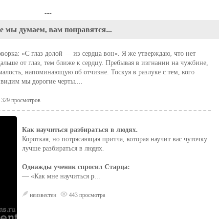
---
е мы думаем, вам понравятся...
оворка: «С глаз долой — из сердца вон». Я же утверждаю, что нет
дальше от глаз, тем ближе к сердцу. Пребывая в изгнании на чужбине,
алость, напоминающую об отчизне. Тоскуя в разлуке с тем, кого
видим мы дорогие черты....
329 просмотров
Как научиться разбираться в людях.
Короткая, но потрясающая притча, которая научит вас чуточку
лучше разбираться в людях.
Однажды ученик спросил Старца:
— «Как мне научиться р...
неизвестен
443 просмотра