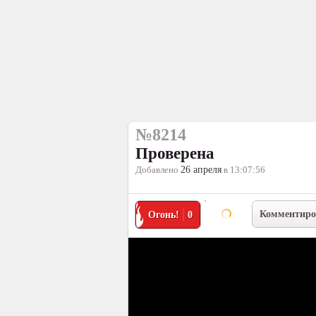
№8214
Проверена
Добавлено
26 апреля
в 13:07:56
Комментиро
Огонь!
0