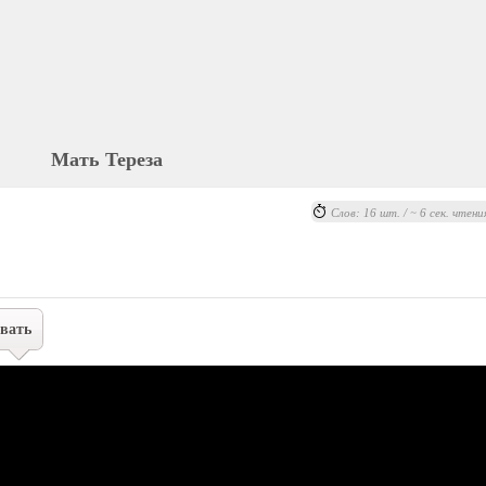
Мать Тереза
Слов: 16 шт. / ~ 6 сек. чтени
вать