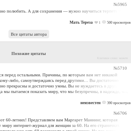
№5965
чно полюбить. А для сохранения — нужно научиться терпеть и
Мать Тереза
500 просмотров
1
Все цитаты автора
Похожие цитаты
Ключевое слово: можете
№5710
ся перед остальными. Причины, по которым вам нет никакой
кому-либо, самоутверждаясь перед другими… Вы достаточно
чно прекрасны и достаточно умны. Вы не нуждаетесь в других
а мы пытаемся показать миру, что мы безупречны, в надежде, что
неизвестен
390 просмотров
№6706
от 60-летних! Представляем вам Маргарет Маннинг, которая
у миру интернет-журнал для женщин за 60. На его страничках
оторым уже есть 60 рассказали о своей жизни. Не так давно