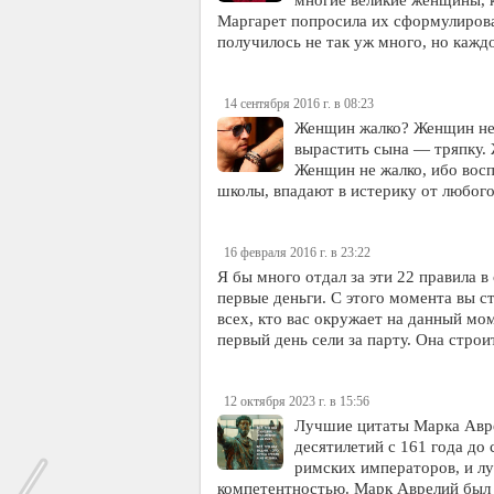
Маргарет попросила их сформулиров
получилось не так уж много, но кажд
14 сентября 2016 г. в 08:23
Женщин жалко? Женщин не 
вырастить сына — тряпку. 
Женщин не жалко, ибо вос
школы, впадают в истерику от любог
16 февраля 2016 г. в 23:22
Я бы много отдал за эти 22 правила в
первые деньги. С этого момента вы 
всех, кто вас окружает на данный мом
первый день сели за парту. Она стро
12 октября 2023 г. в 15:56
Лучшие цитаты Марка Авре
десятилетий с 161 года до
римских императоров, и лу
компетентностью. Марк Аврелий был 