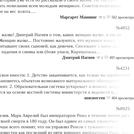
ать пожелания всем молодым женщинам. Советов-пожеланий
ое на вес золота.…
Маргарет Маннинг
562 просмотра
1
№4852
жалко! Дмитрий Нагиев о том, каких женщин жалко, и как не
Женщин жалко... Постоянно жалуются, что мужиков вокруг нет.
питывают своих сыновей, как девочек. Сюсюкают с ними до самой
о падения и синяка или (боже упаси, Кирюшенька…
Дмитрий Нагиев
495 просмотров
3
№4231
 свои юности: 1. Детство заканчивается, как только вы заработаете
становитесь объектом возможного материального обогащения для
ент. 2. Образовательная система устаревает в момент, когда вы в
ится на основе костной системы министерств и ведомств и…
неизвестен
404 просмотра
№8025
лия. Марк Аврелий был императором Рима в течение почти двух
 своей смерти в 180 году. Он был одним из самых уважаемых
чше всего помнят, что он управлял Римом с гуманностью и
известен как последний из пяти хороших императоров Рима. Марк