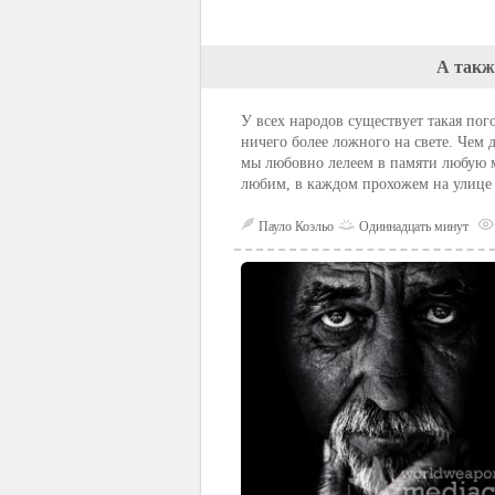
А такж
У всех народов существует такая пог
ничего более ложного на свете. Чем 
мы любовно лелеем в памяти любую м
любим, в каждом прохожем на улице 
Пауло Коэльо
Одиннадцать минут