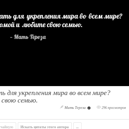
 для укрепления мира во всем мире?
 свою семью.
Мать Тереза
296 просмотров
учайную
Искать цитаты этого автора
...