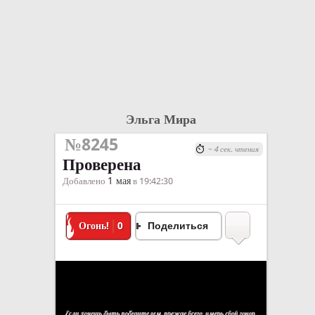
Эльга Мира
№8245
~ 4 сек. чтения
Проверена
1 мая
Добавлено
в 19:42:30
Огонь!
0
Поделиться