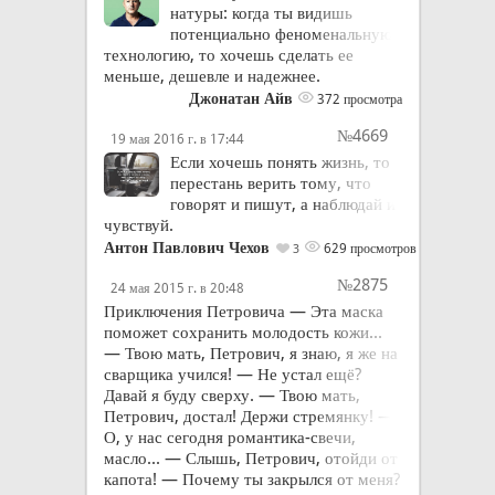
натуры: когда ты видишь
потенциально феноменальную
технологию, то хочешь сделать ее
меньше, дешевле и надежнее.
Джонатан Айв
372 просмотра
№4669
19 мая 2016 г. в 17:44
Если хочешь понять жизнь, то
перестань верить тому, что
говорят и пишут, а наблюдай и
чувствуй.
Антон Павлович Чехов
629 просмотров
3
№2875
24 мая 2015 г. в 20:48
Приключения Петровича — Эта маска
поможет сохранить молодость кожи...
— Твою мать, Петрович, я знаю, я же на
сварщика учился! — Не устал ещё?
Давай я буду сверху. — Твою мать,
Петрович, достал! Держи стремянку! —
О, у нас сегодня романтика-свечи,
масло... — Слышь, Петрович, отойди от
капота! — Почему ты закрылся от меня?