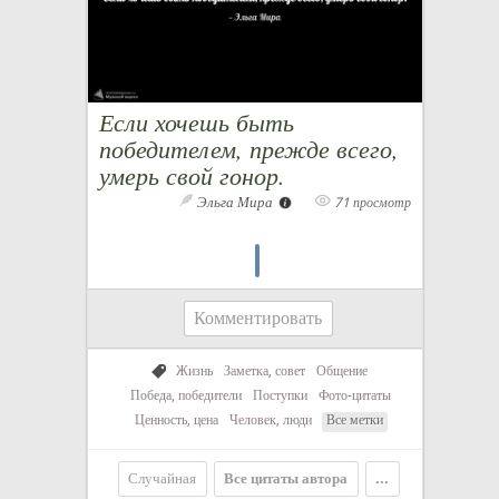
Если хочешь быть
победителем, прежде всего,
умерь свой гонор.
Эльга Мира
71 просмотр
Комментировать
Жизнь
Заметка, совет
Общение
Победа, победители
Поступки
Фото-цитаты
Ценность, цена
Человек, люди
Все метки
Случайная
Все цитаты автора
...