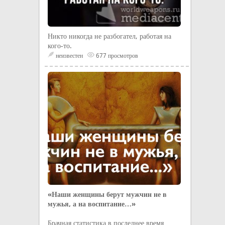
Никто никогда не разбогател, работая на
кого-то.
неизвестен
677 просмотров
«Наши женщины берут мужчин не в
мужья, а на воспитание…»
Брачная статистика в последнее время