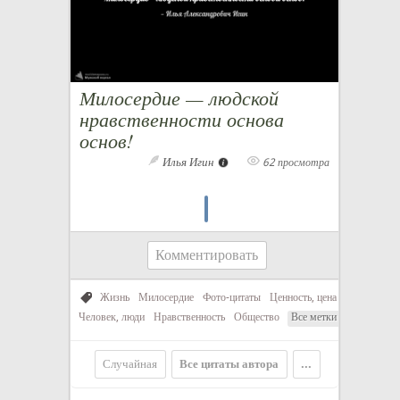
Милосердие — людской
нравственности основа
основ!
Илья Игин
62 просмотра
Комментировать
Жизнь
Милосердие
Фото-цитаты
Ценность, цена
Человек, люди
Нравственность
Общество
Все метки
Случайная
Все цитаты автора
...