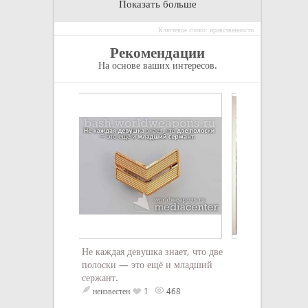
Показать больше
Ключевое слово: нравственности
Рекомендации
На основе ваших интересов.
Не каждая девушка знает, что две
Пистолет может 
полоски — это ещё и младший
понадобится. Но
сержант.
ситуация, когда
бы он был. И пу
неизвестен
1
468
двенадцать судя