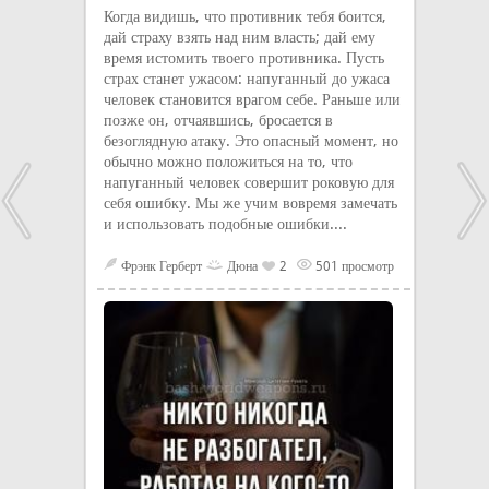
Когда видишь, что противник тебя боится,
дай страху взять над ним власть; дай ему
время истомить твоего противника. Пусть
страх станет ужасом: напуганный до ужаса
человек становится врагом себе. Раньше или
позже он, отчаявшись, бросается в
безоглядную атаку. Это опасный момент, но
обычно можно положиться на то, что
напуганный человек совершит роковую для
себя ошибку. Мы же учим вовремя замечать
и использовать подобные ошибки....
Фрэнк Герберт
Дюна
2
501 просмотр