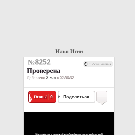
Илья Игин
№8252
~ 2 сек. чтения
Проверена
2 мая
Добавлено
в 02:58:32
Огонь!
0
Поделиться