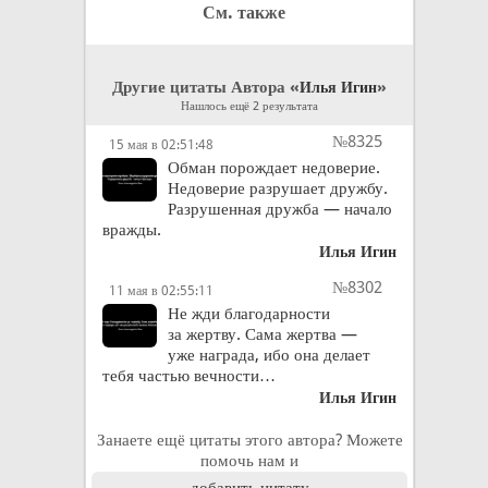
См. также
Другие цитаты Автора «
»
Илья Игин
Нашлось ещё 2 результата
№8325
15 мая в 02:51:48
Обман порождает недоверие.
Недоверие разрушает дружбу.
Разрушенная дружба — начало
вражды.
Илья Игин
№8302
11 мая в 02:55:11
Не жди благодарности
за жертву. Сама жертва —
уже награда, ибо она делает
тебя частью вечности…
Илья Игин
Занаете ещё цитаты этого автора? Можете
помочь нам и
добавить цитату