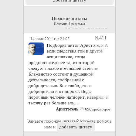
Похожие цитаты
Показано 1 результат
Ключевое слово: нравственности
№411
14 июля 2011 г. в 21:02
Подборка цитат Аристотеля А
если следствия той и другой
вещи плохие, тогда
предпочтительнее та, из которой
следует плохое в меньшей степени.
Блаженство состоит в душевной
деятельности, сообразной с
добродетелью. Бог свободен от
добродетели и от порока. Ведь
порочный человек натворит, наверно, в
тысячу раз больше зла,…
Аристотель
656 просмотров
Занаете похожие цитаты? Можете помочь
нам и
добавить цитату