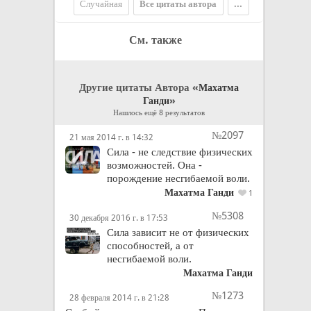
Случайная
Все цитаты автора
...
См. также
Другие цитаты Автора «
Махатма
»
Ганди
Нашлось ещё 8 результатов
№2097
21 мая 2014 г. в 14:32
Сила - не следствие физических
возможностей. Она -
порождение несгибаемой воли.
Махатма Ганди
1
№5308
30 декабря 2016 г. в 17:53
Сила зависит не от физических
способностей, а от
несгибаемой воли.
Махатма Ганди
№1273
28 февраля 2014 г. в 21:28