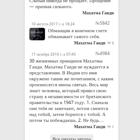
Слабый никогда не прощает. Прощение
— признак сильного.
Махатма Ганди
№5842
10 августа 2017 г. в 18:24
Обманщик в конечном счете
обманывает самого себя.
Махатма Ганди
3
№4984
17 октября 2016 г. в 07:45
30 жизненных принципов Махатмы
Ганди. Махатма Ганди не нуждается в
представлении. В Индии его имя
окружено таким же почитанием, с каким
произносятся имена святых. Весь мир
знает человека, который привел свою
страну к независимости от британского
правительства в 1947 году. 1. Сначала
они тебя не замечают, потом смеются
над тобой, затем борются с тобой. А
потом ты побеждаешь. 2. Не будь…
Махатма Ганди
1
Все цитаты автора