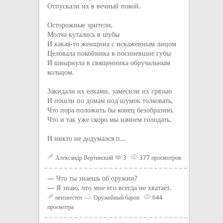
Отпускали их в вечный покой.
Осторожные зрители,
Молча кутались в шубы
И какая-то женщина с искаженным лицом
Целовала покойника в посиневшие губы
И швырнула в священника обручальным
кольцом.
Закидали их елками, замесили их грязью
И пошли по домам под шумок толковать,
Что пора положить бы конец безобразию,
Что и так уже скоро мы начнем голодать.
И никто не додумался п...
Александр Вертинский
3
377 просмотров
— Что ты знаешь об оружии?
— Я знаю, что мне его всегда не хватает.
неизвестен
Оружейный барон
644
просмотра