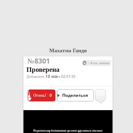
Махатма Ганди
№8301
~ 4 сек. чтения
Проверена
10 мая
Добавлено
в 02:51:35
Огонь!
0
Поделиться