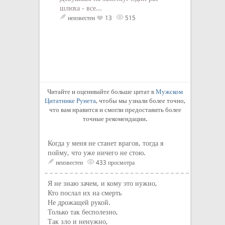
Любая боль: физ
шлюха - все...
душевная - это 
неизвестен
13
515
боли познал чел
он готов к новы
как закалка стал
человека крепче,
прочней....
неизвестен
4
Читайте и оценивайте больше цитат в
Мужском
Цитатнике Рунета
, чтобы мы узнали более точно,
что вам нравится и смогли предоставить более
точные рекомендации.
Когда у меня не станет врагов, тогда я
пойму, что уже ничего не стою.
неизвестен
433 просмотра
Я не знаю зачем, и кому это нужно,
Кто послал их на смерть
Не дрожащей рукой.
Только так бесполезно,
Так зло и ненужно,