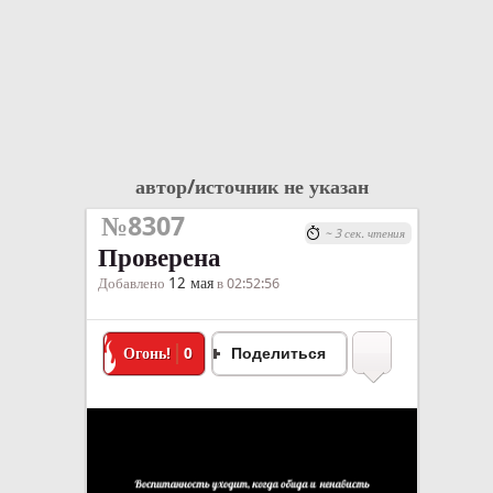
автор/источник не указан
№8307
~ 3 сек. чтения
Проверена
12 мая
Добавлено
в 02:52:56
Огонь!
0
Поделиться