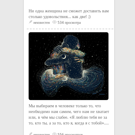
Ни одна женщина не сможет доставить вам
столько удовольствия... как две! ;)
неизвестен
534 просмотра
Мы выбираем в человеке только то, что
необходимо нам самим, чего нам не хватает
или, в чём мы слабее. «Я люблю тебя не за
то, кто ты, а за то, кто я, когда я с тобой»....
неизвестен
556 просмотров