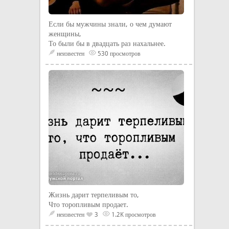
Если бы мужчины знали, о чем думают
женщины,
То были бы в двадцать раз нахальнее.
неизвестен
530 просмотров
Жизнь дарит терпеливым то,
Что торопливым продает.
неизвестен
3
1.2K просмотров