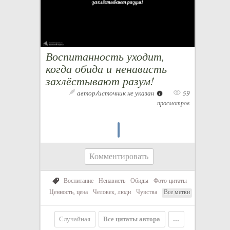
Воспитанность уходит,
когда обида и ненависть
захлёстывают разум!
автор/источник не указан
59
просмотров
Комментировать
Воспитание
Ненависть
Обиды
Фото-цитаты
Ценность, цена
Человек, люди
Чувства
Все метки
Случайная
Все цитаты автора
...