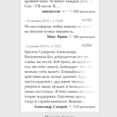
крайней мере 10 минут каждый день. 7.
Сон - 7-8 часов. 8.…
неизвестен
390 просмотров
1
№163
16 декабря 2010 г. в 10:44
По-настоящему война никому не нужна,
но многим нужна ненависть.
Макс Фриш
388 просмотров
№956
3 декабря 2013 г. в 19:52
Цитаты Суворова Александра
Васильевича Без добродетели нет ни
славы, ни чести. Бей врага, не щадя ни
его, ни себя самого, побеждает тот, кто
меньше себя жалеет. Ближайшая к
действию цель лучше дальней. Будь
чистосердечен с друзьями твоими,
умерен в своих нуждах и бескорыстен в
своих поступках. В бою смены нет, есть
только поддержка. Одолеешь врага,
тогда и служба кончится. Вежлив…
Александр Суворов
518 просмотров
Показать больше