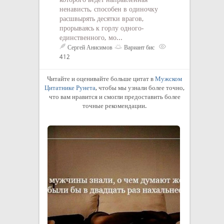
ненависть, способен в одиночку
расшвырять десятки врагов,
прорываясь к горлу одного-
единственного, мо...
Сергей Анисимов
Вариант бис
412
Читайте и оценивайте больше цитат в
Мужском
Цитатнике Рунета
, чтобы мы узнали более точно,
что вам нравится и смогли предоставить более
точные рекомендации.