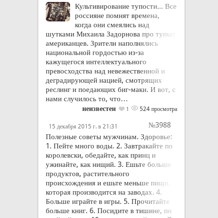
Культивирование тупости... Все
россияне помнят времена,
когда они смеялись над
шутками Михаила Задорнова про тупых
американцев. Зрители наполнялись
национальной гордостью из-за
кажущегося интеллектуального
превосходства над невежественной и
деградирующей нацией, смотрящих
реслинг и поедающих биг-маки. И вот, с
нами случилось то, что…
неизвестен
524 просмотра
1
№3988
15 декабря 2015 г. в 21:31
Полезные советы мужчинам. Здоровье:
1. Пейте много воды. 2. Завтракайте по
королевски, обедайте, как принц и
ужинайте, как нищий. 3. Ешьте больше
продуктов, растительного
происхождения и ешьте меньше пищи,
которая производится на заводах. 4.
Больше играйте в игры. 5. Прочитайте
больше книг. 6. Посидите в тишине, по