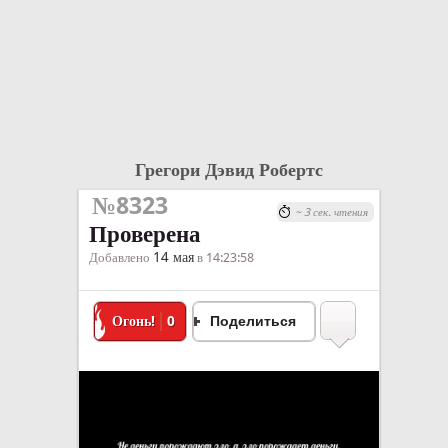
Грегори Дэвид Робертс
№8323
~ 3 сек. чтения
Проверена
14 мая
Добавлено
в 14:23:58
Огонь!
0
Поделиться