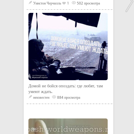
Уинстон Черчилль
1
502 просмотра
Домой не бойся опоздать: где любят, там
умеют ждать.
неизвестен
884 просмотра