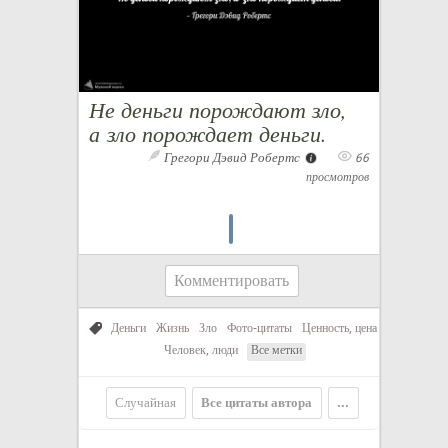
Не деньги порождают зло,
а зло порождает деньги.
Грегори Дэвид Робертс
66
просмотров
Комментировать
Деньги
Жизнь
Зло
Фото-цитаты
Ценность, цена
Человек, люди
Все метки
Случайная
Все цитаты автора
...