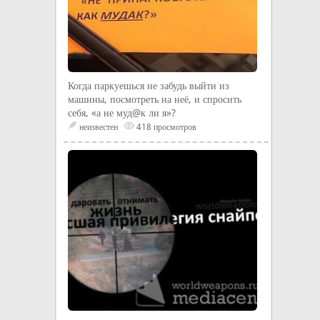
Когда паркуешься не забудь выйти из
машины, посмотреть на неё, и спросить
себя, «а не муд@к ли я»?
неизвестен
418 просмотров