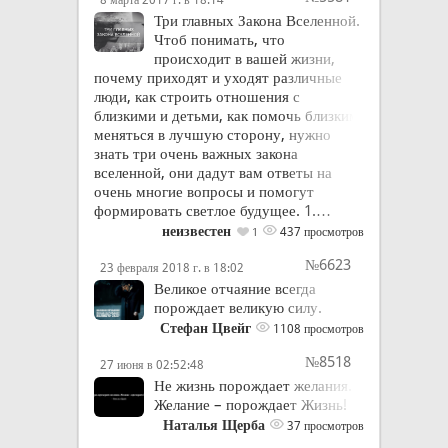
Три главных Закона Вселенной.
Чтоб понимать, что
происходит в вашей жизни,
почему приходят и уходят различные
люди, как строить отношения с
близкими и детьми, как помочь близким
меняться в лучшую сторону, нужно
знать три очень важных закона
вселенной, они дадут вам ответы на
очень многие вопросы и помогут
формировать светлое будущее. 1.…
неизвестен
437 просмотров
1
№6623
23 февраля 2018 г. в 18:02
Великое отчаяние всегда
порождает великую силу.
Стефан Цвейг
1108 просмотров
№8518
27 июня в 02:52:48
Не жизнь порождает желания.
Желание – порождает Жизнь!
Наталья Щерба
37 просмотров