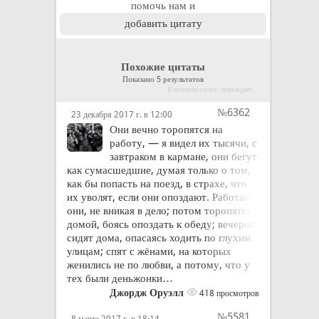
помочь нам и
добавить цитату
Похожие цитаты
Показано 5 результатов
Ключевое слово: порождает
№6362
23 декабря 2017 г. в 12:00
Они вечно торопятся на
работу, — я видел их тысячи, с
завтраком в кармане, они бегут
как сумасшедшие, думая только о том,
как бы попасть на поезд, в страхе, что
их уволят, если они опоздают. Работают
они, не вникая в дело; потом торопятся
домой, боясь опоздать к обеду; вечером
сидят дома, опасаясь ходить по глухим
улицам; спят с жёнами, на которых
женились не по любви, а потому, что у
тех были деньжонки…
Джордж Оруэлл
418 просмотров
№5581
8 марта 2017 г. в 18:14