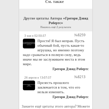
См. также
Другие цитаты Автора «
Грегори Дэвид
»
Робертс
Нашлось ещё 2 результата
№8259
3 мая в 02:50:37
Прости! Я был неправ. Пусть
обычный бой, пусть какая-то
игрушка, но именно поэтому
надо сражаться в полную силу, ведь
иначе мы не заслуживаем места в этом
мире.
Грегори Дэвид Робертс
№8213
26 апреля в 13:07:37
Прелесть прошлого
заключается в том, что его
нельзя изменить.
Грегори Дэвид Робертс
Занаете ещё цитаты этого автора? Можете