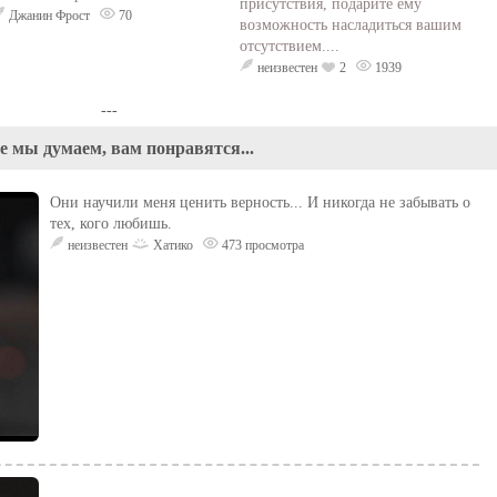
присутствия, подарите ему
Джанин Фрост
70
возможность насладиться вашим
отсутствием....
неизвестен
2
1939
---
е мы думаем, вам понравятся...
Они научили меня ценить верность... И никогда не забывать о
тех, кого любишь.
неизвестен
Хатико
473 просмотра