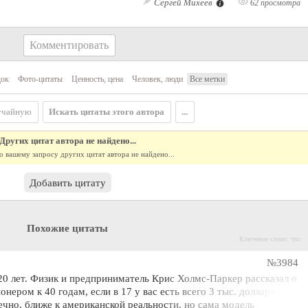
Сергей Михеев
62 просмотра
Комментировать
ок
Фото-цитаты
Ценность, цена
Человек, люди
Все метки
учайную
Искать цитаты этого автора
...
Других цитат автора не найдено...
о вашему запросу других цитат автора не найдено...
Добавить цитату
Похожие цитаты
Ключевое слово: что
№3984
20 лет. Физик и предприниматель Крис Холмс-Паркер рассказал о
онером к 40 годам, если в 17 у вас есть всего 3 тыс. долларов.
ечно, ближе к американской реальности, но сама модель