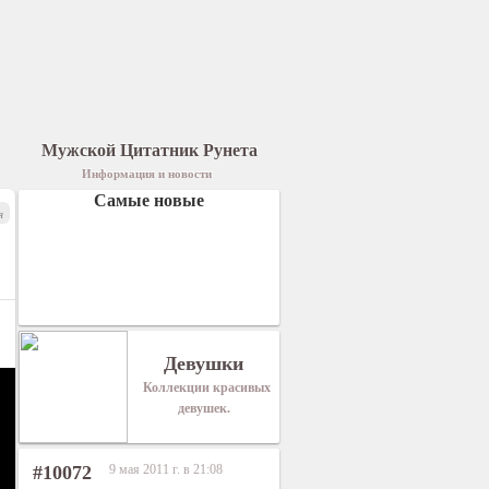
Мужской Цитатник Рунета
Информация и новости
Самые новые
я
Девушки
Коллекции красивых
девушек.
#10072
9 мая 2011 г. в 21:08