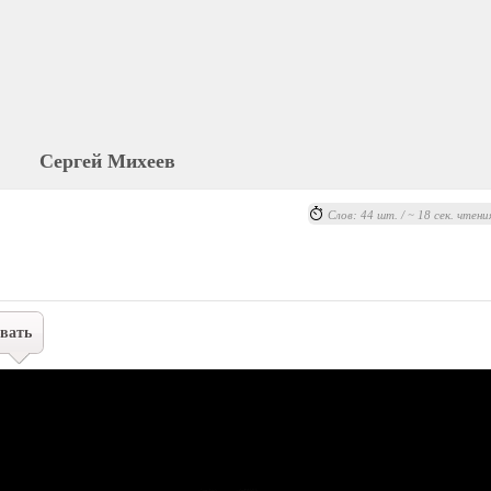
Сергей Михеев
Слов: 44 шт. / ~ 18 сек. чтени
вать