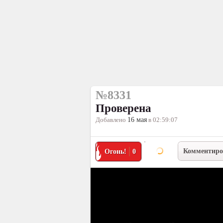
№8331
Проверена
Добавлено
16 мая
в 02:59:07
Комментиро
Огонь!
0