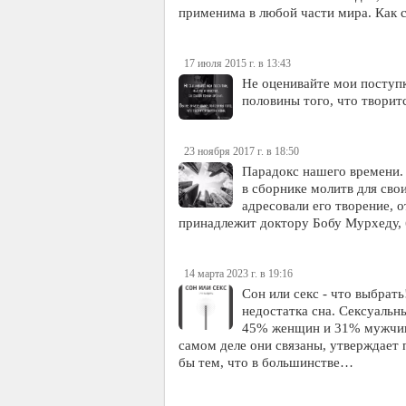
применима в любой части мира. Как 
17 июля 2015 г. в 13:43
Не оценивайте мои поступк
половины того, что творит
23 ноября 2017 г. в 18:50
Парадокс нашего времени. 
в сборнике молитв для сво
адресовали его творение, 
принадлежит доктору Бобу Мурхеду,
14 марта 2023 г. в 19:16
Сон или секс - что выбрат
недостатка сна. Сексуаль
45% женщин и 31% мужчин. 
самом деле они связаны, утверждает п
бы тем, что в большинстве…