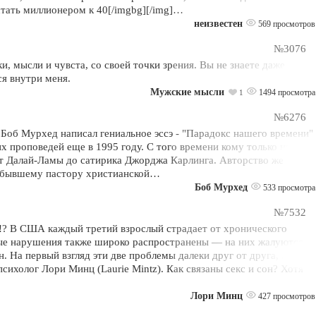
стать миллионером к 40[/imgbg][/img]…
неизвестен
569 просмотров
№3076
и, мысли и чувста, со своей точки зрения. Вы не знаете даже
ся внутри меня.
Мужские мысли
1494 просмотра
1
№6276
Боб Мурхед написал гениальное эссэ - "Парадокс нашего времени"
их проповедей еще в 1995 году. С того времени кому только не
от Далай-Ламы до сатирика Джорджа Карлинга. Авторство же
 бывшему пастору христианской…
Боб Мурхед
533 просмотра
№7532
ь!? В США каждый третий взрослый страдает от хронического
ные нарушения также широко распространены — на них жалуются
На первый взгляд эти две проблемы далеки друг от друга, но на
сихолог Лори Минц (Laurie Mintz). Как связаны секс и сон? Хотя
Лори Минц
427 просмотров