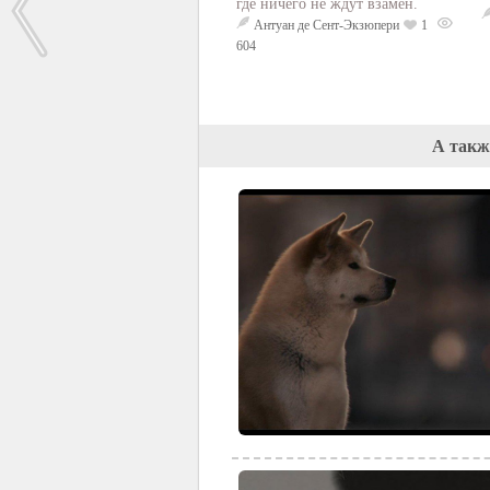
где ничего не ждут взамен.
Антуан де Сент-Экзюпери
1
604
А такж