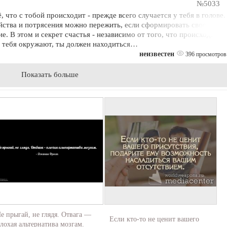
№5033
, что с тобой происходит - прежде всего случается у тебя в голове.
йства и потрясения можно пережить, если сформировать свое
. В этом и секрет счастья - независимо от того, что происходит
е тебя окружают, ты должен находиться…
неизвестен
396 просмотров
Показать больше
е прыгай, не глядя. Отвага —
Если кто-то не ценит вашего
лохая альтернатива мозгам.