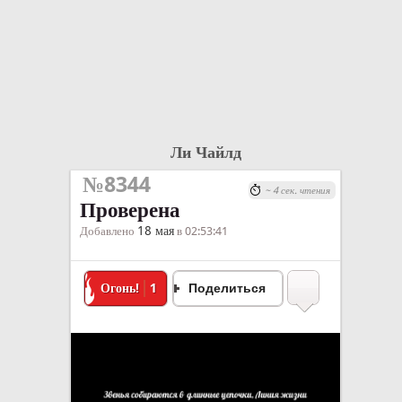
Ли Чайлд
№8344
~ 4 сек. чтения
Проверена
18 мая
Добавлено
в 02:53:41
Огонь!
1
Поделиться