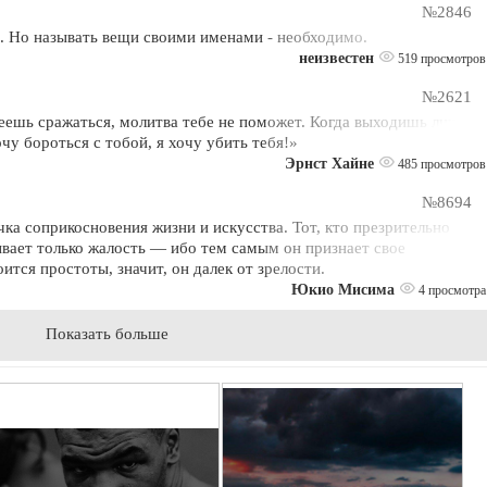
№2846
. Но называть вещи своими именами - необходимо.
неизвестен
519 просмотров
№2621
меешь сражаться, молитва тебе не поможет. Когда выходишь лицом
очу бороться с тобой, я хочу убить тебя!»
Эрнст Хайне
485 просмотров
№8694
а соприкосновения жизни и искусства. Тот, кто презрительно
ывает только жалость — ибо тем самым он признает свое
ится простоты, значит, он далек от зрелости.
Юкио Мисима
4 просмотра
Показать больше