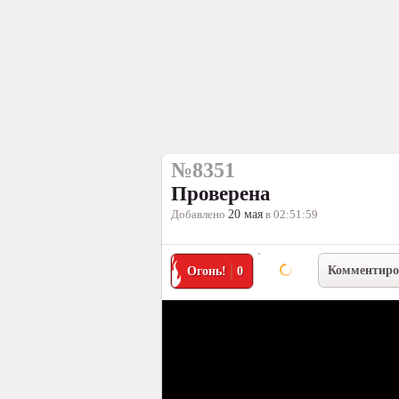
№8351
Проверена
Добавлено
20 мая
в 02:51:59
Комментиро
Огонь!
0