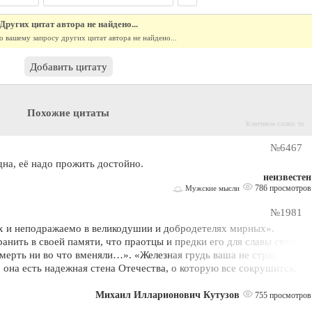
Других цитат автора не найдено...
о вашему запросу других цитат автора не найдено...
Добавить цитату
Похожие цитаты
Ключевое слово: то
№6467
дна, её надо прожить достойно.
неизвестен
786 просмотров
Мужские мысли
№1981
х и неподражаемо в великодушии и добродетелях мирных».
анить в своей памяти, что праотцы и предки его для славы своего
смерть ни во что вменяли…». «Железная грудь ваша не страшится
: она есть надежная стена Отечества, о которую все сокрушится.
Михаил Илларионович Кутузов
755 просмотров