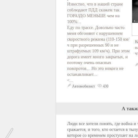
Известно, что в нашей стране
соблюдают ПДД скажем так
ГОРАЗДО МЕНЬШЕ чем на
100%...
Еду по трассе. Довольно часто
меня обгоняют с нарушением
скоростного режима (110-150 км/
К
ч при разрешенных 90 и не
н
штрафуемых 109 км/ч). При этом
ч
дорога имеет много закрытых, и
поэтому очень опасных
поворотов... Но это никого не
останавливает...
<...
Автомобилист
430
А такж
Люди все хотели понять, где война и
сражается, и того, кто остается в ты
которое со временем проступает на л