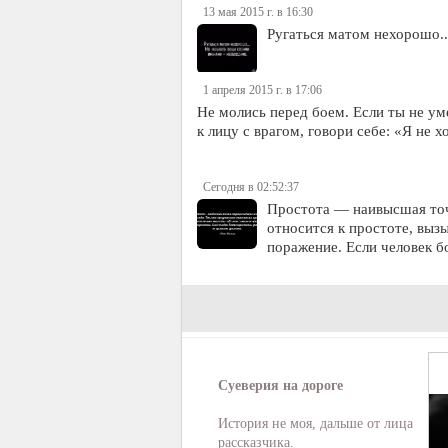
13 мая 2015 г. в 16:30
Ругаться матом нехорошо..
1 апреля 2015 г. в 17:06
Не молись перед боем. Если ты не у
к лицу с врагом, говори себе: «Я не х
Сегодня в 02:52:37
Простота — наивысшая точк
относится к простоте, выз
поражение. Если человек бо
Суеверия на дороге
История не моя, дальше от лица
рассказчика.