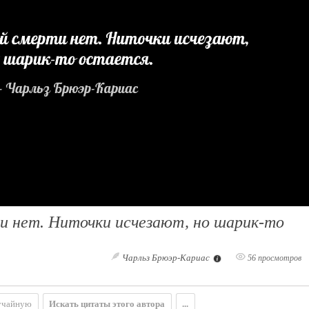
и нет. Ниточки исчезают, но шарик-то
Чарльз Брюэр-Кариас
56 просмотров
учайную
Искать цитаты этого автора
...