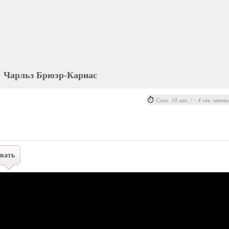
Чарльз Брюэр-Кариас
Слов: 10 шт. / ~ 4 сек. чтени
вать