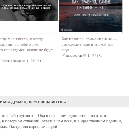
огда мне тяжело, я всегда
Как правило, самые сильные —
адпоминаю себе о том,
это самые тихие и спокойные
то если сдамся, лучше не будет.
люди.
неизвестен
1
871
Майк Тайсон
1
953
---
е мы думаем, вам понравятся...
 что в ней гнусного… Она в страшном одиночестве того, кто
лу, в позорном отчаянии, охватившем всех, и в нравственном падении,
ицах. Наступило царствие зверей.