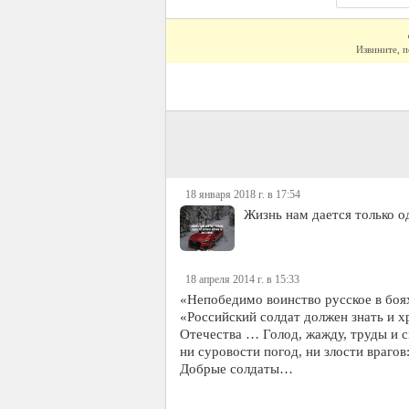
Извините, п
18 января 2018 г. в 17:54
Жизнь нам дается только о
18 апреля 2014 г. в 15:33
«Непобедимо воинство русское в боя
«Российский солдат должен знать и хр
Отечества … Голод, жажду, труды и 
ни суровости погод, ни злости врагов
Добрые солдаты…