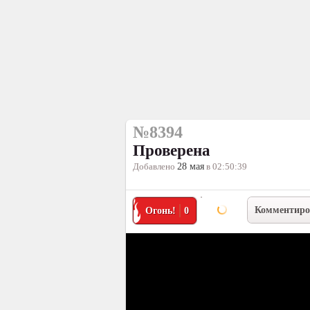
№8394
Проверена
Добавлено
28 мая
в 02:50:39
Комментиро
Огонь!
0