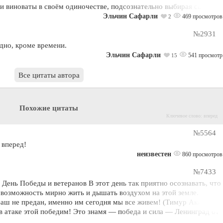
и виноваты в своём одиночестве, подсознательно выбирая свободу.
Эльчин Сафарли
469 просмотров
2
№2931
дно, кроме времени.
Эльчин Сафарли
541 просмотр
15
Все цитаты автора
Похожие цитаты
Ключевое слово: вперед
№5564
 вперед!
неизвестен
860 просмотров
№7433
 День Победы и ветеранов В этот день так приятно осознавать, что
а возможность мирно жить и дышать воздухом на этой земле.
Ваш не предан, именно им сегодня мы все живем! (Тимур Акиев)
в атаке этой победим! Это знамя — победа и сила — Ленинград от