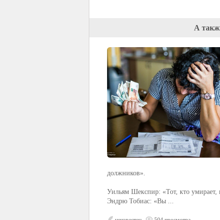
А такж
должников».
Уильям Шекспир: «Тот, кто умирает, 
Эндрю Тобиас: «Вы ...
неизвестен
504 просмотра