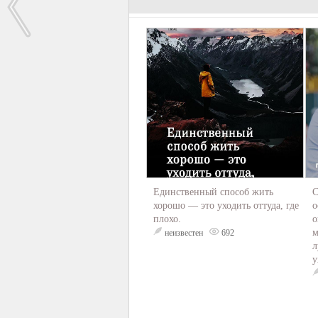
Единственный способ жить
С
хорошо — это уходить оттуда, где
о
плохо.
о
м
неизвестен
692
л
у