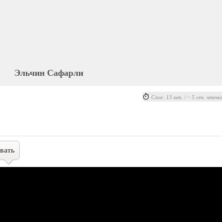
Эльчин Сафарли
Слов: 13 шт. / ~ 5 сек. чтени
вать