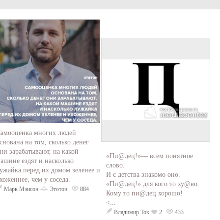
амооценка многих людей
снована на том, сколько денег
ни зарабатывают, на какой
«Пи@дец!»— всем понятное
ашине ездят и насколько
слово.
ужайка перед их домом зеленее и
И с детства знакомо оно.
хоженнее, чем у соседа.
«Пи@дец!» для кого то ху@во.
Марк Мэнсон
Этотон
884
Кому то пи@дец хорошо!
<...
Владимир Ток
2
433