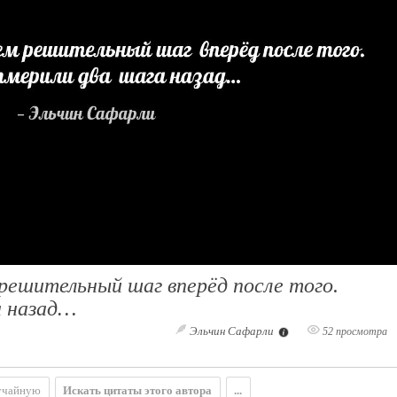
решительный шаг вперёд после того.
а назад…
Эльчин Сафарли
52 просмотра
учайную
Искать цитаты этого автора
...