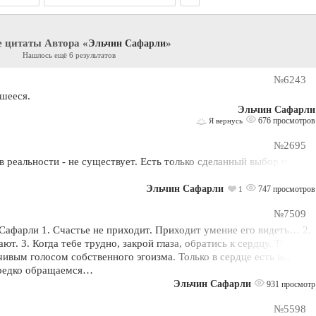
е цитаты Автора «
»
Эльчин Сафарли
Нашлось ещё 6 результатов
№6243
вшееся.
Эльчин Сафарли
676 просмотров
Я вернусь
№2695
 реальности - не существует. Есть только сделанный выбор и его
Эльчин Сафарли
747 просмотров
1
№7509
Сафарли 1. Счастье не приходит. Приходит умение его видеть… 2.
ают. 3. Когда тебе трудно, закрой глаза, обратись к сердцу. Только
чивым голосом собственного эгоизма. Только в сердце есть все
 редко обращаемся…
Эльчин Сафарли
931 просмотр
№5598