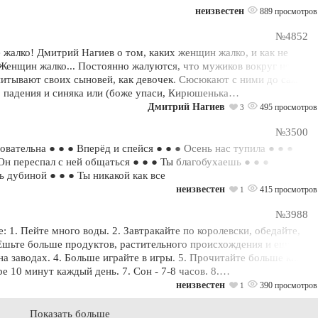
неизвестен
889 просмотров
№4852
жалко! Дмитрий Нагиев о том, каких женщин жалко, и как не
Женщин жалко... Постоянно жалуются, что мужиков вокруг нет.
питывают своих сыновей, как девочек. Сюсюкают с ними до самой
о падения и синяка или (боже упаси, Кирюшенька…
Дмитрий Нагиев
495 просмотров
3
№3500
овательна ● ● ● Вперёд и спейся ● ● ● Осень нас тупила ● ● ●
 Он переспал с ней общаться ● ● ● Ты благобухаешь ● ● ●
 дубиной ● ● ● Ты никакой как все
неизвестен
415 просмотров
1
№3988
 1. Пейте много воды. 2. Завтракайте по королевски, обедайте,
 Ешьте больше продуктов, растительного происхождения и ешьте
а заводах. 4. Больше играйте в игры. 5. Прочитайте больше книг.
е 10 минут каждый день. 7. Сон - 7-8 часов. 8.…
неизвестен
390 просмотров
1
Показать больше