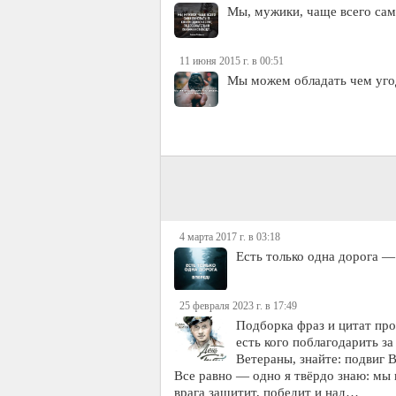
Мы, мужики, чаще всего сам
11 июня 2015 г. в 00:51
Мы можем обладать чем уго
4 марта 2017 г. в 03:18
Есть только одна дорога —
25 февраля 2023 г. в 17:49
Подборка фраз и цитат про
есть кого поблагодарить з
Ветераны, знайте: подвиг 
Все равно — одно я твёрдо знаю: мы 
врага защитит, победит и над…