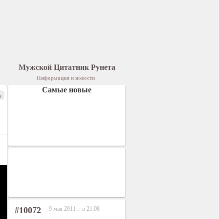
Мужской Цитатник Рунета
Информация и новости
Самые новые
я
#10072
9 мая 2011 г. в 21:08