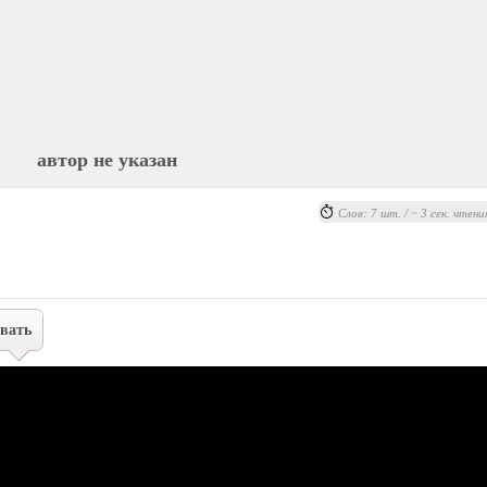
автор не указан
Слов: 7 шт. / ~ 3 сек. чтени
вать