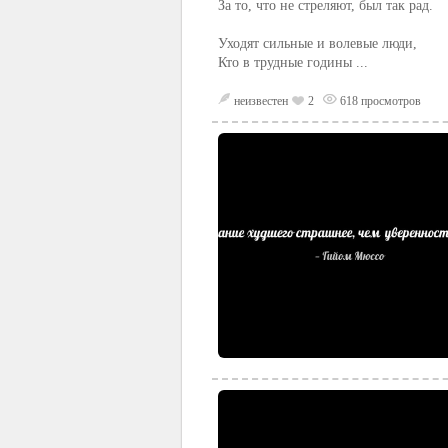
За то, что не стреляют, был так рад.
Уходят сильные и волевые люди,
Кто в трудные годины ...
неизвестен
2
618 просмотров