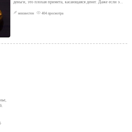
деньги, это плохая примета, касающаяся денег. Даже если э...
неизвестен
404 просмотра
нье,
й.
.