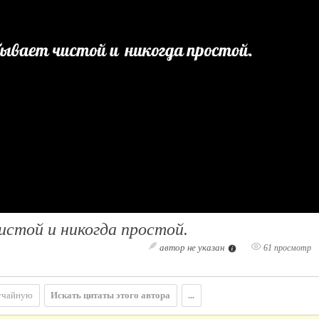
истой и никогда простой.
автор не указан
61 просмотр
учайную
Искать цитаты этого автора
...