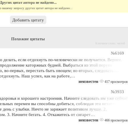
Других цитат автора не найдено...
о вашему запросу других цитат автора не найдено...
Добавить цитату
Похожие цитаты
Ключевое слово: чистой
№6169
о делать, если отдохнуть по-человечески не получается. Вернее,
продолжение каторжных будней. Выбраться из этой поруки
о, во-первых, перестать быть овощем; во-вторых, следовать нашим
отдохнуть. Наш успех, как на работе,…
неизвестен
417 просмотров
№3933
здоровья и хорошего настроения. Начните следовать им уже сейчас
тельных перемен вы способны добиться, соблюдая эти нехитрые
е день с улыбки. Ничто не заряжает позитивом лучше. 2.
ом. 3. Начните бегать. 4. Откажитесь от сигарет…
неизвестен
466 просмотров