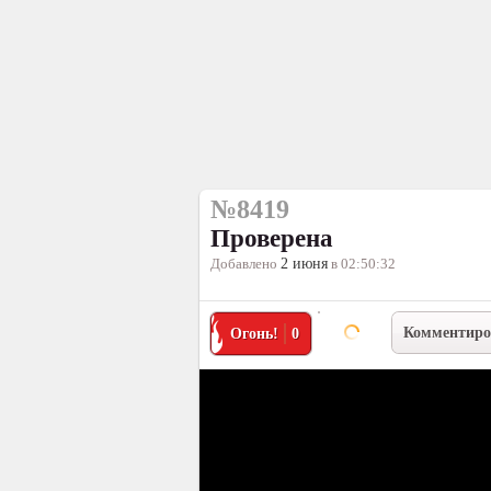
№8419
Проверена
Добавлено
2 июня
в 02:50:32
Комментиро
Огонь!
0