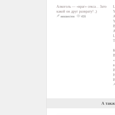
Алкоголь — «враг» секса... Зато
L
какой он друг разврату! ;)
Y
A
неизвестен
416
Y
B
A
L
T
К
В
«
в
И
Н
И
А такж