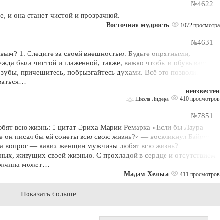
№4622
е, и она станет чистой и прозрачной.
Восточная мудрость
1072 просмотра
№4631
ивым? 1. Следите за своей внешностью. Будьте опрятными,
ежда была чистой и глаженной, также, важно чтобы и обувь ваша
 зубы, причешитесь, побрызгайтесь духами. Всё это позволит вам
ываться…
неизвестен
410 просмотров
Школа Лидера
№7851
ят всю жизнь: 5 цитат Эриха Марии Pемарка «Если бы Лаура
е он писал бы ей сонеты всю свою жизнь?» — воскликнул Байрон.
т на вопрос — каких женщин мужчины любят всю жизнь?
ных, живущих своей жизнью. С прохладой в сердце и отсутствием
мужчина может…
Мадам Хельга
411 просмотров
Показать больше