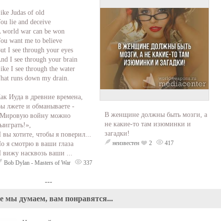
ike Judas of old
ou lie and deceive
 world war can be won
ou want me to believe
ut I see through your eyes
nd I see through your brain
ike I see through the water
hat runs down my drain.
ак Иуда в древние времена,
ы лжете и обманываете -
В женщине должны быть мозги, а
Мировую войну можно
не какие-то там изюминки и
ыиграть!»,
загадки!
 вы хотите, чтобы я поверил...
неизвестен
2
417
о я смотрю в ваши глаза
 вижу насквозь ваши ...
Bob Dylan - Masters of War
337
---
е мы думаем, вам понравятся...