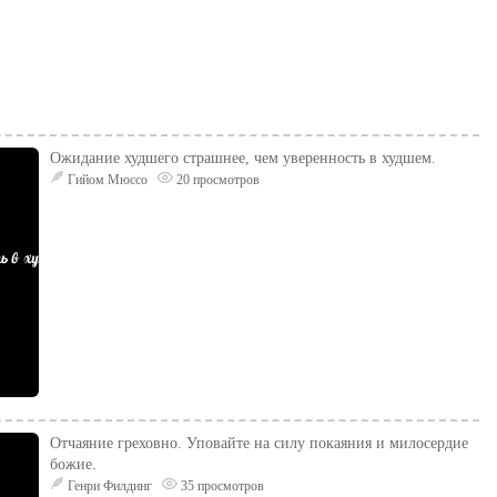
Ожидание худшего страшнее, чем уверенность в худшем.
Гийом Мюссо
20 просмотров
Отчаяние греховно. Уповайте на силу покаяния и милосердие
божие.
Генри Филдинг
35 просмотров