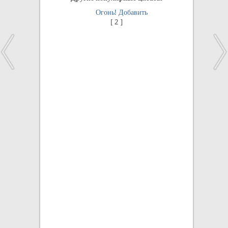
Огонь!
Добавить
[
2
]