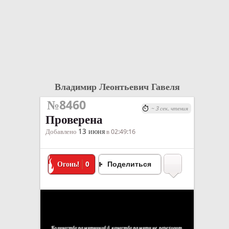
Владимир Леонтьевич Гавеля
№8460
~ 3 сек. чтения
Проверена
13 июня
Добавлено
в 02:49:16
Огонь!
0
Поделиться