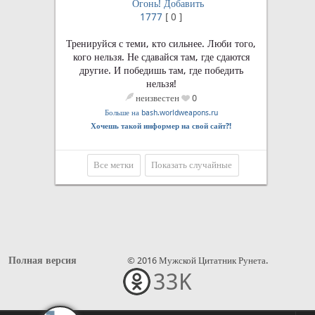
Огонь!
Добавить
1777
[
0
]
Тренируйся с теми, кто сильнее. Люби того,
кого нельзя. Не сдавайся там, где сдаются
другие. И победишь там, где победить
нельзя!
неизвестен
0
Больше на bash.worldweapons.ru
Хочешь такой информер на свой сайт?!
Все метки
Показать случайные
Полная версия
© 2016 Мужской Цитатник Рунета.
33K