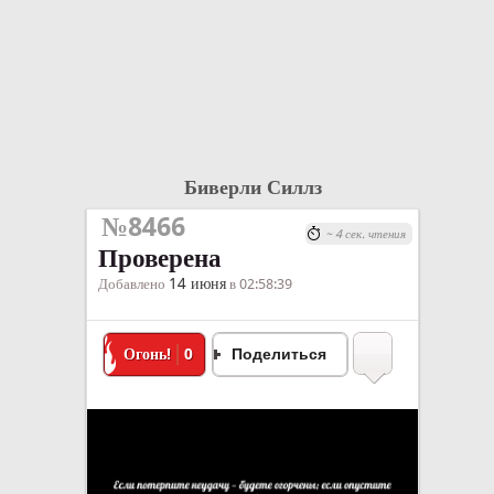
Биверли Силлз
№8466
~ 4 сек. чтения
Проверена
14 июня
Добавлено
в 02:58:39
Огонь!
0
Поделиться