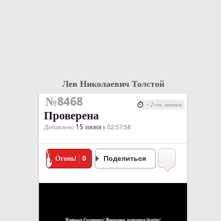
Лев Николаевич Толстой
№8468
~ 2 сек. чтения
Проверена
15 июня
Добавлено
в 02:57:58
Огонь!
0
Поделиться