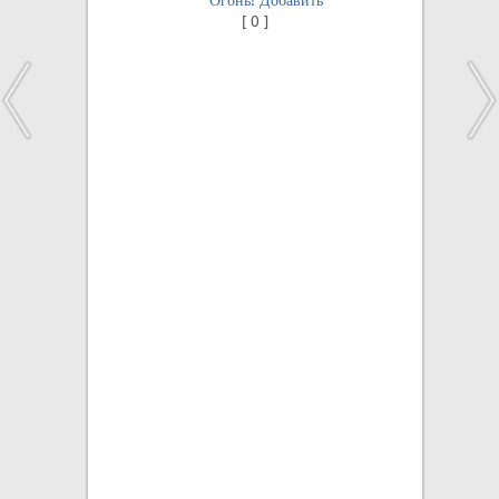
[
0
]