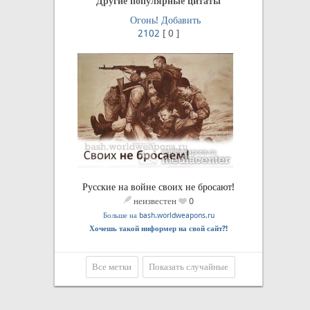
Другие популярные цитаты
Огонь!
Добавить
2102
[
0
]
Русские на войне своих не бросают!
неизвестен
0
Больше на bash.worldweapons.ru
Хочешь такой информер на свой сайт?!
Все метки
Показать случайные