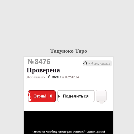
Тацуноко Таро
№8476
~ 4 сек. чтения
Проверена
16 июня
Добавлено
в 02:50:34
Огонь!
0
Поделиться