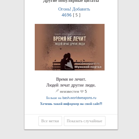
Другие популярные цитаты
Огонь!
Добавить
4696
[
5
]
Время не лечит.
Людей лечат другие люди.
неизвестен
5
Больше на bash.worldweapons.ru
Хочешь такой информер на свой сайт?!
Все метки
Показать случайные