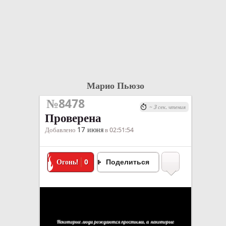
Марио Пьюзо
№8478
~ 3 сек. чтения
Проверена
17 июня
Добавлено
в 02:51:54
Огонь!
0
Поделиться