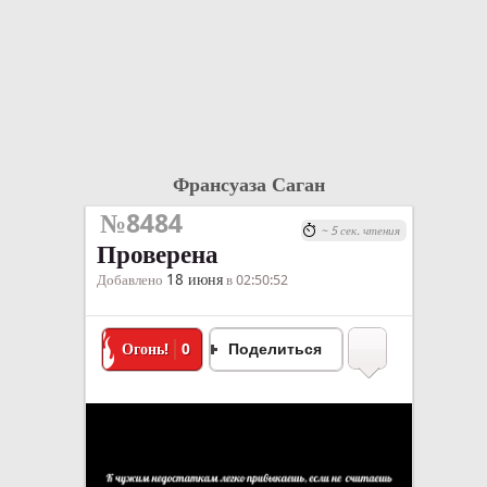
Франсуаза Саган
№8484
~ 5 сек. чтения
Проверена
18 июня
Добавлено
в 02:50:52
Огонь!
0
Поделиться