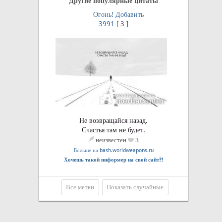
Другие популярные цитаты
Огонь!
Добавить
3991
[
3
]
Не возвращайся назад.
Счастья там не будет.
неизвестен
3
Больше на bash.worldweapons.ru
Хочешь такой информер на свой сайт?!
Все метки
Показать случайные