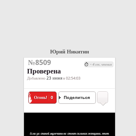
Юрий Никитин
№8509
~ 4 сек. чтения
Проверена
23 июня
Добавлено
в 02:54:03
Огонь!
0
Поделиться