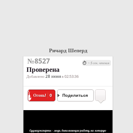
Ричард Шеперд
№8527
~ 5 сек. чтения
Проверена
28 июня
Добавлено
в 02:53:36
Огонь!
0
Поделиться