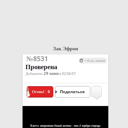
Зак Эфрон
№8531
~ 4 сек. чтения
Проверена
29 июня
Добавлено
в 02:56:57
Огонь!
0
Поделиться