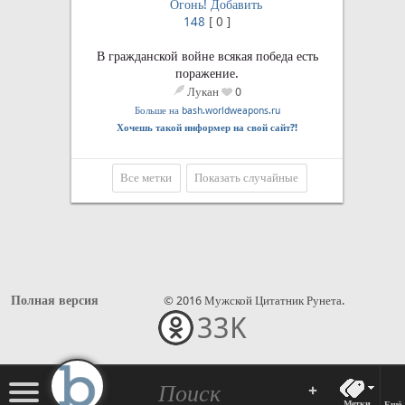
Огонь!
Добавить
148
[
0
]
В гражданской войне всякая победа есть
поражение.
Лукан
0
Больше на bash.worldweapons.ru
Хочешь такой информер на свой сайт?!
Все метки
Показать случайные
Полная версия
© 2016 Мужской Цитатник Рунета.
33K
•••
+
Метки
Ещё