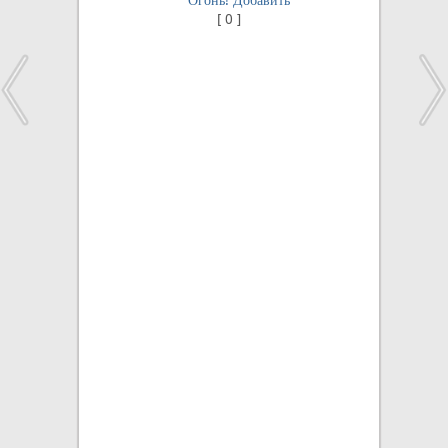
[
0
]