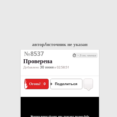
автор/источник не указан
№8537
~ 3 сек. чтения
Проверена
30 июня
Добавлено
в 02:58:51
Огонь!
0
Поделиться