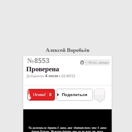
Алексей Воробьёв
№8553
~ 10 сек. чтения
Проверена
4 июля
Добавлено
в 02:49:52
Огонь!
0
Поделиться