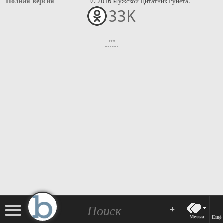
Полная версия
© 2016 Мужской Цитатник Рунета.
33K
•••
+
Метки
Ещё