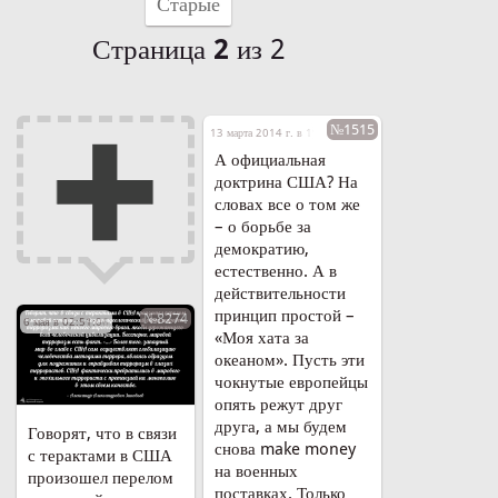
Старые
Страница
2
из 2
№1515
13 марта 2014 г. в 19:45
А официальная
доктрина США? На
словах все о том же
– о борьбе за
демократию,
естественно. А в
действительности
принцип простой –
№8274
6 мая в 02:51:06
«Моя хата за
океаном». Пусть эти
чокнутые европейцы
опять режут друг
друга, а мы будем
Говорят, что в связи
снова make money
с терактами в США
на военных
произошел перелом
поставках. Только