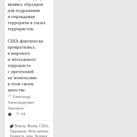
являясь образцом
для подражания
и оправдывая
терроризм в глазах
террористов.
США фактически
превратились
в мирового
и эпохального
террориста
с претензией
на монополию
в этом своем
качестве.
Александр
Александрович
Зиновьев
64
Власть
,
Жизнь
,
США
,
Терроризм
,
Фото-цитаты
,
Ценность, цена
,
Человек,