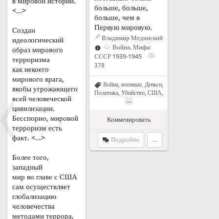
в мировой истории.
больше, больше,
<...>
больше, чем в
Первую мировую.
Создан
Владимир Мединский
идеологический
Война. Мифы
образ мирового
СССР 1939-1945
терроризма
378
как некоего
мирового врага,
Война, военные
,
Деньги
,
якобы угрожающего
Политика
,
Убийство
,
США
,
всей человеческой
...
цивилизации.
Бесспорно, мировой
Комменировать
терроризм есть
факт. <...>
Подробно
...
Более того,
западный
мир во главе с США
сам осуществляет
глобализацию
человечества
методами террора,