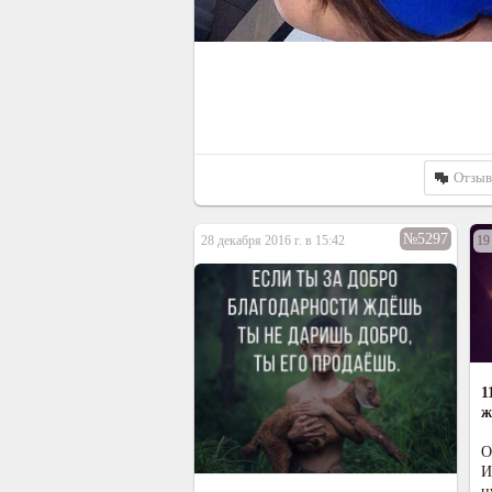
Отзы
№5297
28 декабря 2016 г. в 15:42
19
1
ж
О
И
н