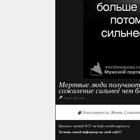
Мертвые люди получают 
сожаление сильнее чем б
Анна Франк
Благодарность
,
Жизнь
,
Сожален
Цитаты с меткой №37 на bash.worldweapons.ru
Хочешь такой информер на свой сайт?!