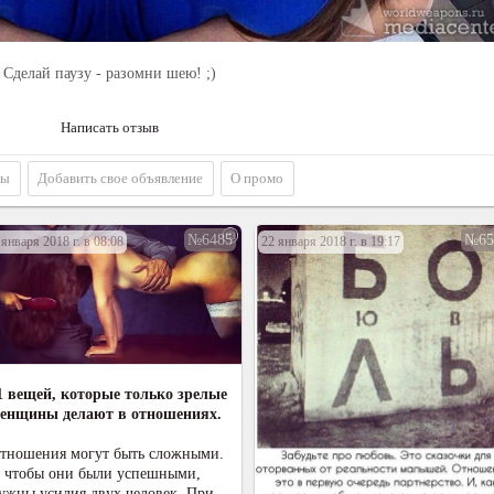
Сделай паузу - разомни шею! ;)
Написать отзыв
вы
Добавить свое объявление
О промо
№6485
№65
 января 2018 г. в 08:08
22 января 2018 г. в 19:17
1 вещей, которые только зрелые
енщины делают в отношениях.
тношения могут быть сложными.
 чтобы они были успешными,
ужны усилия двух человек. При