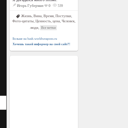
Игорь Губерман
0
539
Жизнь
,
Вина
,
Время
,
Поступки
,
Фото-цитаты
,
Ценность, цена
,
Человек,
люди
,
Все метки
Больше на bash.worldweapons.ru
Хочешь такой информер на свой сайт?!