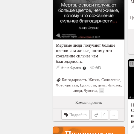
М
Це
Мертвые люди получают больше
цветов чем живые, потому что
сожаление сильнее чем
благодарность.
11
Анна Франк
663
Благодарность
,
Жизнь
,
Сожаление
,
Фото-цитаты
,
Ценность, цена
,
Человек,
люди
,
Чувства
,
...
Комменировать
Н
С
Подробно
0
...
и
в
Подписаться