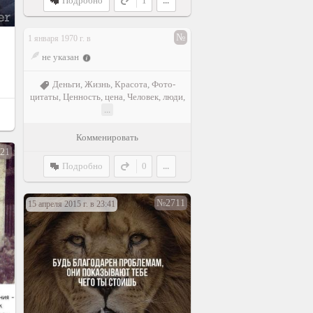
Подробно
1
...
№
1 января 1970 г. в
не указан
Деньги
,
Жизнь
,
Красота
,
Фото-
цитаты
,
Ценность, цена
,
Человек, люди
,
...
Комменировать
21
Подробно
0
...
№2711
15 апреля 2015 г. в 23:41