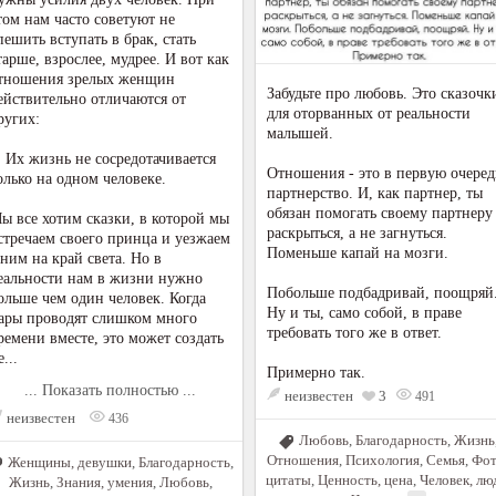
том нам часто советуют не
пешить вступать в брак, стать
тарше, взрослее, мудрее. И вот как
тношения зрелых женщин
Забудьте про любовь. Это сказочк
ействительно отличаются от
для оторванных от реальности
ругих:
малышей.
. Их жизнь не сосредотачивается
Отношения - это в первую очеред
олько на одном человеке.
партнерство. И, как партнер, ты
обязан помогать своему партнеру
ы все хотим сказки, в которой мы
раскрыться, а не загнуться.
стречаем своего принца и уезжаем
Поменьше капай на мозги.
 ним на край света. Но в
еальности нам в жизни нужно
Побольше подбадривай, поощряй
ольше чем один человек. Когда
Ну и ты, само собой, в праве
ары проводят слишком много
требовать того же в ответ.
ремени вместе, это может создать
е...
Примерно так.
... Показать полностью ...
неизвестен
3
491
неизвестен
436
Любовь
,
Благодарность
,
Жизнь
Отношения
,
Психология
,
Семья
,
Фот
Женщины, девушки
,
Благодарность
,
цитаты
,
Ценность, цена
,
Человек, лю
Жизнь
,
Знания, умения
,
Любовь
,