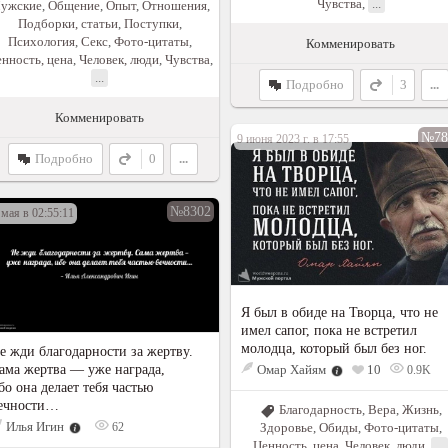
Чувства
,
...
ужские
,
Общение
,
Опыт
,
Отношения
,
Подборки, статьи
,
Поступки
,
Психология
,
Секс
,
Фото-цитаты
,
Комменировать
нность, цена
,
Человек, люди
,
Чувства
,
...
Подробно
3
...
Комменировать
№78
9 июня 2023 г. в 17:55
Подробно
0
...
№8302
 мая в 02:55:11
Я был в обиде на Творца, что не
имел сапог, пока не встретил
молодца, который был без ног.
е жди благодарности за жертву.
Омар Хайям
10
ама жертва — уже награда,
0.9K
бо она делает тебя частью
ечности…
Благодарность
,
Вера
,
Жизнь
,
Илья Игин
Здоровье
,
Обиды
,
Фото-цитаты
,
62
Ценность, цена
,
Человек, люди
,
...