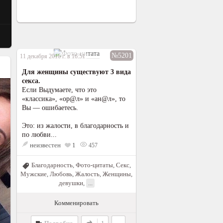
№5201
11 декабря 2016 г. в 16:51
Для женщины существуют 3 вида
ceкcа.
Если Выдумаете, что это
«классика», «ор@л» и «ан@л», то
Вы — ошибаетесь.
Это: из жалости, в благодарность и
по любви...
неизвестен
1
457
Благодарность
,
Фото-цитаты
,
Секс
,
Мужские
,
Любовь
,
Жалость
,
Женщины,
девушки
,
...
Комменировать