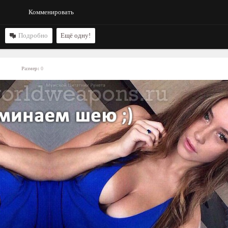
Комменировать
Подробно
Ещё одну!
Размер:
0