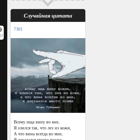
Случайная цитата
9
7301
63
Всему ища вину во вне,
Я злился так, что лез из кожи,
А что вина всегда во мне,
Я догадался много позже.