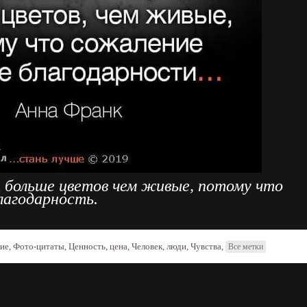
больше цветов чем живые, потому что
лагодарность.
ие
,
Фото-цитаты
,
Ценность, цена
,
Человек, люди
,
Чувства
,
Все метки