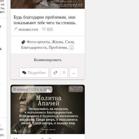
Будь благодарен проблемам, они
показывают тебе чего ты стоишь.
и
неизвестен
655
Фото-цитаты
,
Жизнь
,
Сила
,
Благодарность
,
Проблемы
,
...
ь
Комменировать
Подробно
0
...
.
№7277
28 января 2023 г. в 20:09
,
о-
ди
,