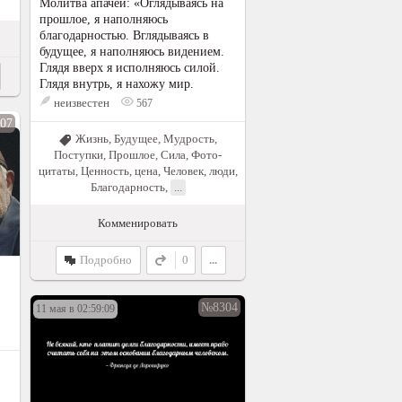
Молитва апачей: «Оглядываясь на
прошлое, я наполняюсь
благодарностью. Вглядываясь в
будущее, я наполняюсь видением.
Глядя вверх я исполняюсь силой.
Глядя внутрь, я нахожу мир.
неизвестен
567
07
Жизнь
,
Будущее
,
Мудрость
,
Поступки
,
Прошлое
,
Сила
,
Фото-
цитаты
,
Ценность, цена
,
Человек, люди
,
Благодарность
,
...
Комменировать
Подробно
0
...
№8304
11 мая в 02:59:09