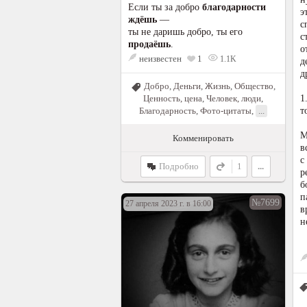
Если ты за добро
благодарности
э
ждёшь
—
с
ты не даришь добро, ты его
с
продаёшь
.
о
неизвестен
1
1.1K
д
д
Добро
,
Деньги
,
Жизнь
,
Общество
,
1
Ценность, цена
,
Человек, люди
,
т
Благодарность
,
Фото-цитаты
,
...
М
Комменировать
в
с
Подробно
1
...
р
б
п
№7699
27 апреля 2023 г. в 16:00
в
н