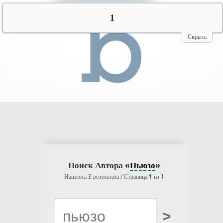
№10069
1
Скрыть
Поиск Автора «
Пьюзо
»
Нашлось 3 результата / Страница
1
из 1