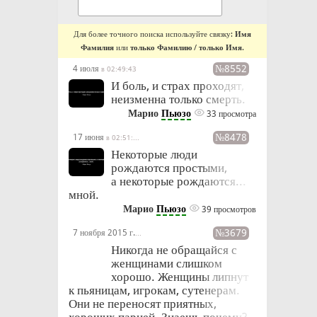
Для более точного поиска используйте связку:
Имя
Фамилия
или
только Фамилию
/
только Имя
.
№8552
4 июля
в 02:49:43
И боль, и страх проходят,
неизменна только смерть.
Марио
Пьюзо
33 просмотра
№8478
17 июня
в 02:51:54
Некоторые люди
рождаются простыми,
а некоторые рождаются...
мной.
Марио
Пьюзо
39 просмотров
№3679
7 ноября 2015 г.
в 21:33
Никогда не обращайся с
женщинами слишком
хорошо. Женщины липнут
к пьяницам, игрокам, сутенерам.
Они не переносят приятных,