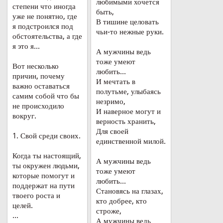
любимыми хочется
степени что иногда
быть,
уже не понятно, где
В тишине целовать
я подстроился под
чьи-то нежные руки.
обстоятельства, а где
я это я...
А мужчины ведь
тоже умеют
Вот несколько
любить...
причин, почему
И мечтать в
важно оставаться
полутьме, улыбаясь
самим собой что бы
незримо,
не происходило
И наверное могут и
вокруг.
верность хранить,
Для своей
1. Свой среди своих.
единственной милой.
Когда ты настоящий,
А мужчины ведь
ты окружен людьми,
тоже умеют
которые помогут и
любить...
поддержат на пути
Становясь на глазах,
твоего роста и
кто добрее, кто
целей.
строже,
...
А мужчины ведь