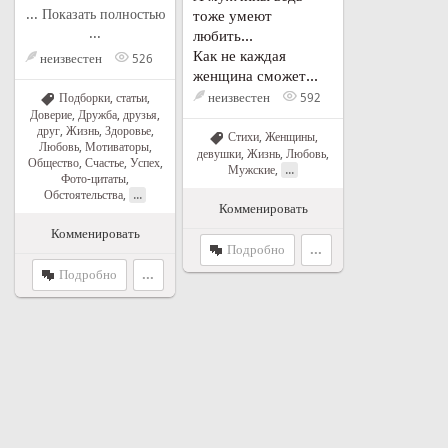
... Показать полностью
тоже умеют
...
любить...
Как не каждая
неизвестен
526
женщина сможет...
неизвестен
Подборки, статьи
,
592
Доверие
,
Дружба, друзья,
друг
,
Жизнь
,
Здоровье
,
Стихи
,
Женщины,
Любовь
,
Мотиваторы
,
девушки
,
Жизнь
,
Любовь
,
Общество
,
Счастье
,
Успех
,
...
Мужские
,
Фото-цитаты
,
...
Обстоятельства
,
Комменировать
Комменировать
Подробно
...
Подробно
...