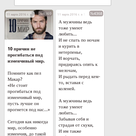
№4369
№4368
11 марта 2016 г. в 21:26
11 марта 2016 г. в 13:12
А мужчины ведь
тоже умеют
любить...
И не спать по ночам
и курить в
10 причин не
нетерпенье,
прогибаться под
И ворчать,
изменчивый мир.
придираясь опять к
мелочам,
Помните как пел
И рыдать перед кем-
Макар?
то, вставая с
«Не стоит
коленей.
прогибаться под
изменчивый мир,
А мужчины ведь
пусть лучше он
тоже умеют
прогнется под нас...»
любить...
Забывая себя и
Сегодня как никогда
страдая от скуки,
мир, особенно
И им также
изменчив, до такой