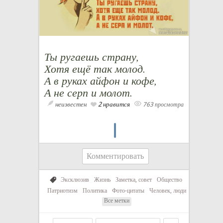
Ты ругаешь страну,
Хотя ещё так молод.
А в руках айфон и кофе,
А не серп и молот.
неизвестен
2 нравится
763 просмотра
Комментировать
Эксклюзив
Жизнь
Заметка, совет
Общество
Патриотизм
Политика
Фото-цитаты
Человек, люди
Все метки