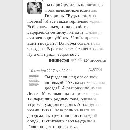
Ты порой ругаешь полигоны, И
моих начальников клянешь.
Говоришь: "Будь прокляты
погоны!" И всё также терпеливо ждешь.
Всё волнуешься, когда с работы
Задержался он минут на пять. Снова дни
считаешь до субботы, Чтобы просто
выйти погулять. Вот обед остыл, пока
ты ждала, В рот не лезет без него кусок.
Ну а он, придя, вздохнет…
неизвестен
824 просмотра
1
№6134
16 октября 2017 г. в 20:04
Ты рыдаешь над сломанной
шпилькой: "Ах, какая же вышла
досада!" А девчонку по имени
Лилька Мама пьяница тащит из сада...
Ты перечишь родным тебе, близким,
Угрожая уходом из дома. А подруга по
имени Лизка Свою дочь не взяла из
детдома. Ты грустишь после каждой
обиды, И считаешь себя неудачной.
Говоришь, что просвета…