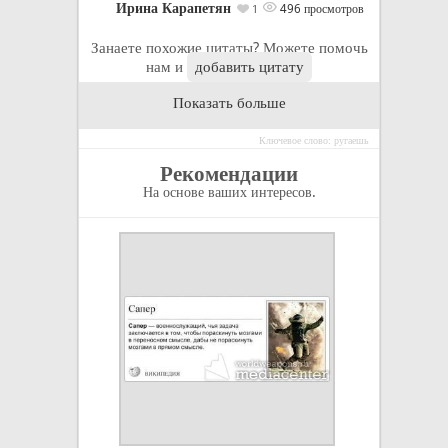
Ирина Карапетян
496 просмотров
1
Занаете похожие цитаты? Можете помочь
нам и
добавить цитату
Показать больше
Ключевое слово: ругаешь
Рекомендации
На основе ваших интересов.
Не речами на ми
знаменными ма
не резолюциями
большинства ре
вопросы времени
железом и кровь
Отто Фон Бисма