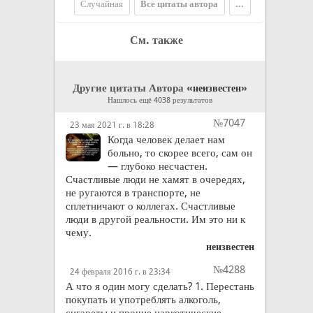
Случайная
Все цитаты автора
...
См. также
Другие цитаты Автора «
»
неизвестен
Нашлось ещё 4038 результатов
№7047
23 мая 2021 г. в 18:28
Когда человек делает нам
больно, то скорее всего, сам он
— глубоко несчастен.
Счастливые люди не хамят в очередях,
не ругаются в транспорте, не
сплетничают о коллегах. Счастливые
люди в другой реальности. Им это ни к
чему.
неизвестен
№4288
24 февраля 2016 г. в 23:34
А что я один могу сделать? 1. Перестань
покупать и употреблять алкоголь,
сигареты и прочие наркотические