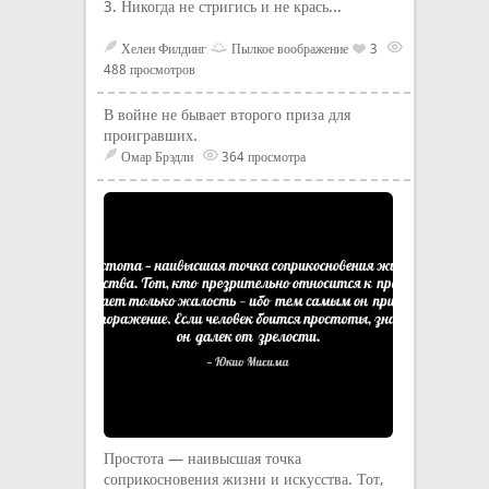
3. Никогда не стригись и не крась...
Хелен Филдинг
Пылкое воображение
3
488 просмотров
В войне не бывает второго приза для
проигравших.
Омар Брэдли
364 просмотра
Простота — наивысшая точка
соприкосновения жизни и искусства. Тот,