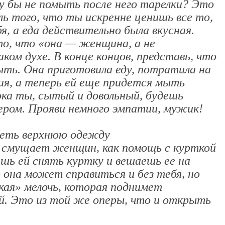
у бы не помыть после него тарелки? Это
ль того, что ты искренне ценишь все то,
я, а еда действительно была вкусная.
о, что «она — женщина, а не
аком духе. В конце концов, представь, что
ыть. Она приготовила еду, потратила на
ия, а теперь ей еще придется мыть
ока ты, сытый и довольный, будешь
ером. Прояви немного эмпатии, мужик!
адеть верхнюю одежду
 смущает женщин, как помощь с курткой
ешь ей снять куртку и вешаешь ее на
о она может справиться и без тебя, но
кая» мелочь, которая поднимет
ей. Это из той же оперы, что и открыть