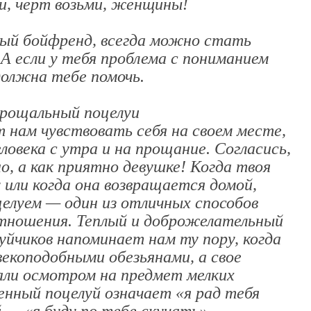
и, черт возьми, женщины!
ый бойфренд, всегда можно стать
 А если у тебя проблема с пониманием
олжна тебе помочь.
прощальный поцелуи
 нам чувствовать себя на своем месте,
еловека с утра и на прощание. Согласись,
о, а как приятно девушке! Когда твоя
 или когда она возвращается домой,
елуем — один из отличных способов
тношения. Теплый и доброжелательный
йчиков напоминает нам ту пору, когда
векоподобными обезьянами, а свое
али осмотром на предмет мелких
нный поцелуй означает «я рад тебя