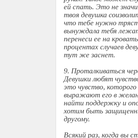
ей спать. Это не знач
твоя девушка соизволи
что тебе нужно трясти
вынуждала тебя лежать
перенеси ее на кровать
процентах случаев дев
тут же заснет.
9. Проталкиваться чер
Девушки любят чувств
это чувство, которог
выражают его в желан
найти поддержку и опо
хотим быть защищенны
другому.
Всякий раз, когда вы с