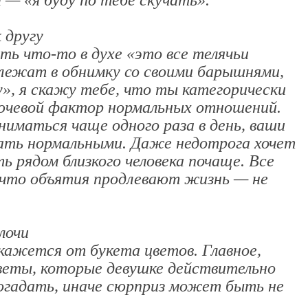
 — «я буду по тебе скучать».
 другу
ть что-то в духе «это все телячьи
лежат в обнимку со своими барышнями,
у», я скажу тебе, что ты категорически
лючевой фактор нормальных отношений.
ниматься чаще одного раза в день, ваши
вать нормальными. Даже недотрога хочет
ь рядом близкого человека почаще. Все
 что объятия продлевают жизнь — не
лочи
кажется от букета цветов. Главное,
веты, которые девушке действительно
огадать, иначе сюрприз может быть не