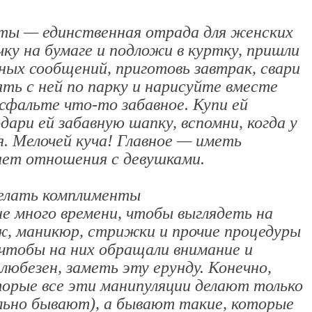
еты — единственная отрада для женских
чку на бумаге и подложи в куртку, пришли
жных сообщений, приготовь завтрак, свари
ять с ней по парку и нарисуйте вместе
сфальте что-то забавное. Купи ей
ари ей забавную шапку, вспомни, когда у
. Мелочей куча! Главное — иметь
яет отношения с девушками.
делать комплименты
е много времени, чтобы выглядеть на
ж, маникюр, стрижки и прочие процедуры
чтобы на них обращали внимание и
любезен, заметь эту ерунду. Конечно,
рые все эти манипуляции делают только
еально бывают), а бывают такие, которые