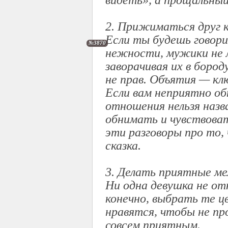
видеть», а прощальный
2. Прижиматься друг к
Если ты будешь говори
№3870
нежности, мужики не 
заворачивая их в бород
не прав. Объятия — к
Если вам неприятно об
отношения нельзя наз
обнимать и чувствоват
эти разговоры про то,
сказка.
3. Делать приятные ме
Ни одна девушка не от
конечно, выбрать те ц
нравятся, чтобы не пр
совсем приятным.