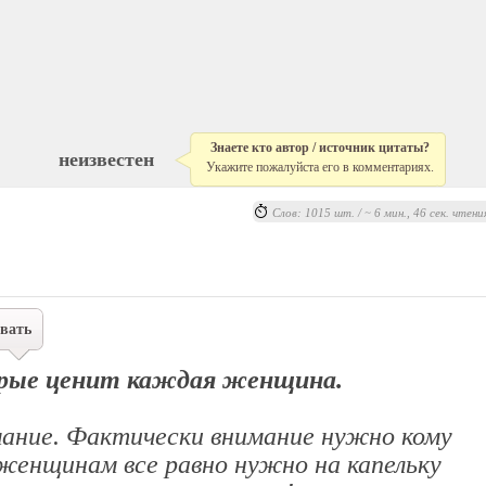
Знаете кто автор / источник цитаты?
неизвестен
Укажите пожалуйста его в комментариях.
Слов: 1015 шт. / ~ 6 мин., 46 сек. чтени
вать
орые ценит каждая женщина.
ние. Фактически внимание нужно кому
о женщинам все равно нужно на капельку