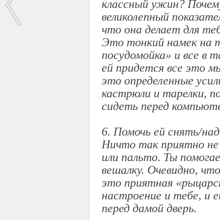
классный ужин? Почем
великолепный показате
что она делает для теб
Это тонкий намек на т
посудомойка» и все в т
ей придется все это м
это определенные усил
кастрюли и тарелки, п
сидеть перед компьют
6. Помочь ей снять/н
Ничто так приятно не
или пальто. Ты помога
вешалку. Очевидно, чт
это приятная «рыцарс
настроение и тебе, и 
перед дамой дверь.