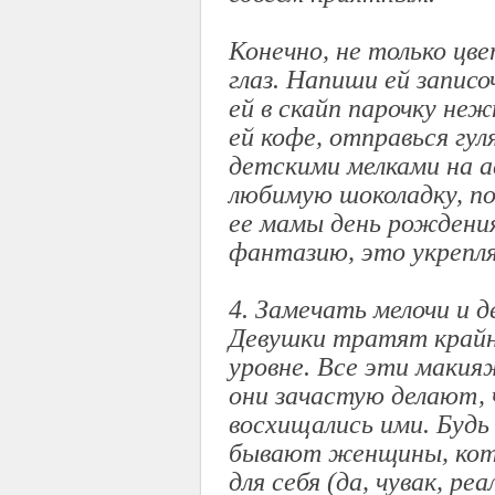
Конечно, не только цв
глаз. Напиши ей записо
ей в скайп парочку не
ей кофе, отправься гул
детскими мелками на а
любимую шоколадку, под
ее мамы день рождения
фантазию, это укрепл
4. Замечать мелочи и 
Девушки тратят крайн
уровне. Все эти макия
они зачастую делают, 
восхищались ими. Будь 
бывают женщины, кото
для себя (да, чувак, р