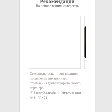
Рекомендации
На основе ваших интересов.
Сексапильность — это внешнее
Улыбка имеет эф
проявление внутреннего
Улыбнись, и ты 
стремления удовлетворить своего
неизвестен
4
партнера.
Роберт Хайнлайн
Уплыть за закат
1
401