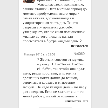
Успешные люди, как правило,
ранние пташки. Этот мирный период до
момента пробуждения всего мира –
самая важная, вдохновляющая и
умиротворенная часть дня. Те, кто
открыли эту привычку для себя,
утверждают, что не жили полноценной
жизнью до того, пока не начали
просыпаться в 5 утра каждый день. 2.…
неизвестен
№4060
8 января 2016 г. в 23:52
7 Жестких советов от мужика
мужику. 1. Вы*би её. Вы*би
её, бл*ть, так чтобы она орала,
выла, рвала простыни, а потом на
дрожащих ногах дошла до ванной,
вернулась в кровать и мгновенно
заснула. Не надо каждый день – но пару
раз в неделю. Если не хватает сил – то
меняй работу, меняй отношение к…
неизвестен
3