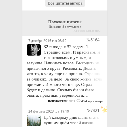
Все цитаты автора
Похожие цитаты
Показано 5 результатов
Ключевое слово: днем
№5164
7 декабря 2016 г. в 08:12
32 вывода к 32 годам. 1.
Страшно всем. И красивым, и
талантливым, и умным, и
везучим. Начинать новое. Выходить из
привычного круга. Рисковать. Делать
что-то, к чему еще не привык. Страшно
за близких. За дело. За свою жизнь, если
прижмет. И много чего еще. Страх
будет и дальше. Сколько бы ни было
опыта, практики, уверенности,…
неизвестен
494 просмотра
2
№7421
24 февраля 2023 г. в 19:19
Дай каждому дню шанс стать
лучшим днём твоей жизни.