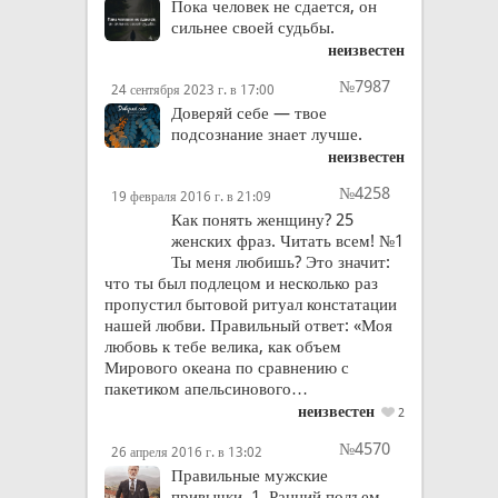
Пока человек не сдается, он
сильнее своей судьбы.
неизвестен
№7987
24 сентября 2023 г. в 17:00
Доверяй себе — твое
подсознание знает лучше.
неизвестен
№4258
19 февраля 2016 г. в 21:09
Как понять женщину? 25
женских фраз. Читать всем! №1
Ты меня любишь? Это значит:
что ты был подлецом и несколько раз
пропустил бытовой ритуал констатации
нашей любви. Правильный ответ: «Моя
любовь к тебе велика, как объем
Мирового океана по сравнению с
пакетиком апельсинового…
неизвестен
2
№4570
26 апреля 2016 г. в 13:02
Правильные мужские
привычки. 1. Ранний подъем.