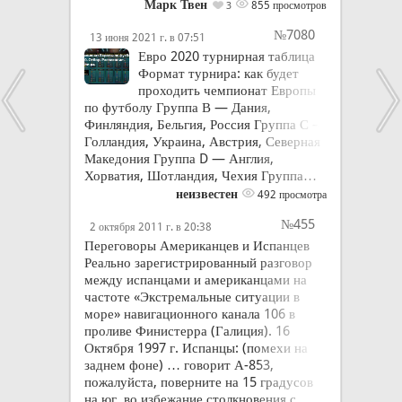
Марк Твен
855 просмотров
3
№7080
13 июня 2021 г. в 07:51
Евро 2020 турнирная таблица
Формат турнира: как будет
проходить чемпионат Европы
по футболу Группа В — Дания,
Финляндия, Бельгия, Россия Группа С —
Голландия, Украина, Австрия, Северная
Македония Группа D — Англия,
Хорватия, Шотландия, Чехия Группа…
неизвестен
492 просмотра
№455
2 октября 2011 г. в 20:38
Переговоры Американцев и Испанцев
Реально зарегистрированный разговор
между испанцами и американцами на
частоте «Экстремальные ситуации в
море» навигационного канала 106 в
проливе Финистерра (Галиция). 16
Октября 1997 г. Испанцы: (помехи на
заднем фоне) … говорит А-853,
пожалуйста, поверните на 15 градусов
на юг, во избежание столкновения с