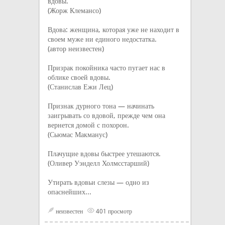
вдовы.
(Жорж Клемансо)
Вдова: женщина, которая уже не находит в
своем муже ни единого недостатка.
(автор неизвестен)
Призрак покойника часто пугает нас в
облике своей вдовы.
(Станислав Ежи Лец)
Признак дурного тона — начинать
заигрывать со вдовой, прежде чем она
вернется домой с похорон.
(Сьюмас Макманус)
Плачущие вдовы быстрее утешаются.
(Оливер Уэнделл Холмсстарший)
Утирать вдовьи слезы — одно из
опаснейших...
неизвестен
401 просмотр