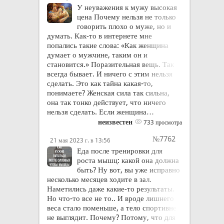
У неуважения к мужу высокая
цена Почему нельзя не только
говорить плохо о муже, но и
думать. Как-то в интернете мне
попались такие слова: «Как женщина
думает о мужчине, таким он и
становится.» Поразительная вещь. Так
всегда бывает. И ничего с этим нельзя
сделать. Это как тайна какая-то,
понимаете? Женская сила так сильна,
она так тонко действует, что ничего
нельзя сделать. Если женщина…
неизвестен
733 просмотра
№7762
21 мая 2023 г. в 13:56
Еда после тренировки для
роста мышц: какой она должна
быть? Ну вот, вы уже исправно
несколько месяцев ходите в зал.
Наметились даже какие-то результаты.
Но что-то все не то.. И вроде лишнего
веса стало поменьше, а тело спортивнее
не выглядит. Почему? Потому, что для