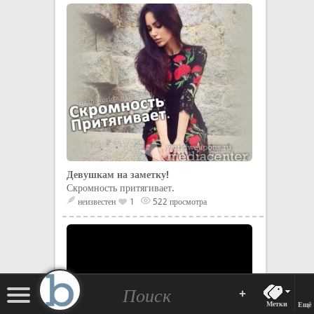
Девушкам на заметку!
Скромность притягивает.
неизвестен
1
522 просмотра
+
Метки
Ещё