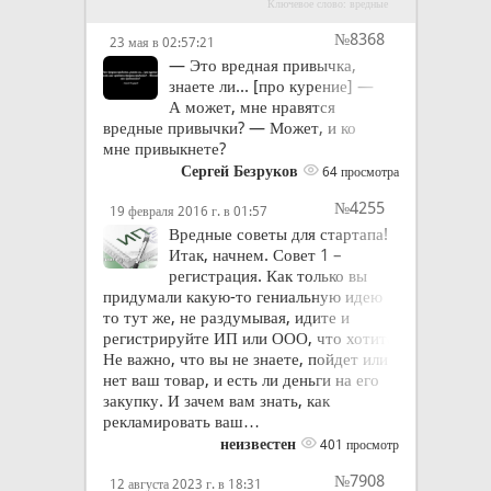
Ключевое слово: вредные
№8368
23 мая в 02:57:21
— Это вредная привычка,
знаете ли... [про курение] —
А может, мне нравятся
вредные привычки? — Может, и ко
мне привыкнете?
Сергей Безруков
64 просмотра
№4255
19 февраля 2016 г. в 01:57
Вредные советы для стартапа!
Итак, начнем. Совет 1 –
регистрация. Как только вы
придумали какую-то гениальную идею
то тут же, не раздумывая, идите и
регистрируйте ИП или ООО, что хотите.
Не важно, что вы не знаете, пойдет или
нет ваш товар, и есть ли деньги на его
закупку. И зачем вам знать, как
рекламировать ваш…
неизвестен
401 просмотр
№7908
12 августа 2023 г. в 18:31