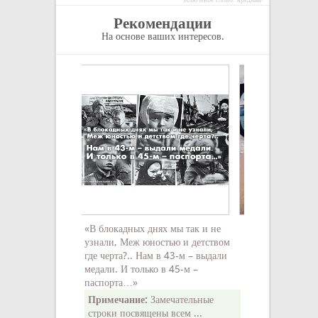
Рекомендации
На основе ваших интересов.
«В блокадных днях мы так и не
Жизнь — это бе
узнали, Меж юностью и детством
повторение. То,
где черта?.. Нам в 43-м – выдали
в первый раз, п
медали. И только в 45-м –
снова. Чуть-чут
паспорта…»
мы по-прежнему
событие возвращ
Примечание:
Замечательные
пока мы не усво
строки посвящены всем ...