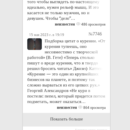
того чтобы выглядеть по-настоящему
идеально, нужен рельеф мышц. И это
касается не только мужчин, но и
девушек. Чтобы “дело”…
неизвестен
486 просмотров
№7746
15 мая 2023 г. в 19:19
Подборка цитат о курении. «От
курения тупеешь, оно
несовместимо с творческой
работой» (В. Гете) «Теперь столько
пишут о вреде курения, что я твердо
решил бросить читать» Джозеф Каттен
«Курение — это один из крупнейших
бизнесов на планете, и поэтому так
сложно вырваться из его цепких рук.»
Георгий Александров «Не кури в
постели: пепел, который придется потом
подметать, может оказаться…
неизвестен
864 просмотра
Показать больше
Ключевое слово: вредные