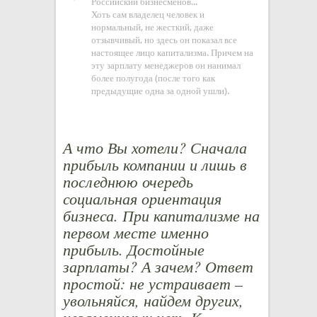
Российский бизнесменов...
Хоть сам владелец человек и
нормальный, не жесткий, даже
отзывчивый, но здесь он показал все
настоящее лицо капитализма. Причем на
эту зарплату менеджеров он нанимал
более полугода (после того как
предыдущие одна за одной ушли).
А что Вы хотели? Сначала
прибыль компании и лишь в
последнюю очередь
социальная ориентация
бизнеса. При капитализме на
первом месте именно
прибыль. Достойные
зарплаты? А зачем? Ответ
простой: не устраивает –
увольняйся, найдем других,
незаменимых нет. К