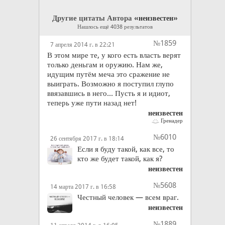
Другие цитаты Автора «
»
неизвестен
Нашлось ещё 4038 результатов
№1859
7 апреля 2014 г. в 22:21
В этом мире те, у кого есть власть верят
только деньгам и оружию. Нам же,
идущим путём меча это сражение не
выиграть. Возможно я поступил глупо
ввязавшись в него... Пусть я и идиот,
теперь уже пути назад нет!
неизвестен
Гренадер
№6010
26 сентября 2017 г. в 18:14
Если я буду такой, как все, то
кто же будет такой, как я?
неизвестен
№5608
14 марта 2017 г. в 16:58
Честный человек — всем враг.
неизвестен
№1889