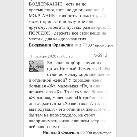
ВОЗДЕРЖАНИЕ - есть не до
пресыщения, пить не до опьянения. 2.
МОЛЧАНИЕ - говорить только то, что
может принести пользу мне или
другому, избегать пустых разговоров. 3.
ПОРЯДОК - держать все свои вещи на
местах, для каждого занятия…
Бенджамин Франклин
337 просмотров
2
№6912
11 ноября 2020 г. в 08:25
Большая подборка лучших
цитат Николай Фоменко. В чём
отличие между хорошей женой
и отличной женой? У хорошей жены
большая «Ж», маленькая «П», и она
держится за «Х». То есть у неё большие
«Желания», маленькие «Потребности», и
она держится за «Хозяйство». А то, что
вы подумали - это отличная жена. И что
бы там не происходило, не стоит
воспринимать жизнь слишком всерьёз,
всё равно нам из…
Николай Фоменко
990 просмотров