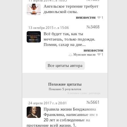
11 апреля 2014 г. в 16:05
Ангельское терпение требует
дьявольской силы.
неизвестен
1
№3468
13 октября 2015 г. в 15:06
Всё будет так, как ты
мечтаешь, только подожди.
Помни, сахар на дне...
неизвестен
Мужские мысли
1
Все цитаты автора
Похожие цитаты
Показано 5 результатов
Ключевое слово: разговоре
№5661
24 апреля 2017 г. в 20:01
Правила жизни Бенджамина
Франклина, написанные им в
20 лет и соблюденные на
протяжение всей жизни. 1.