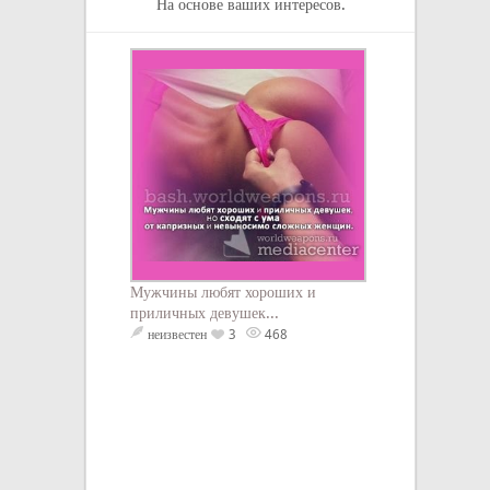
На основе ваших интересов.
- «Как известно,
инструмент войн
для вооруженной
Родины, и к это
прежде всего, д
подготовлена та
противном случа
вынуждена доучи
сражений, неся
потери». - «Раз
Мужчины любят хороших и
операции, сраже
приличных девушек...
дело всего колле
Тот, кто пытаетс
неизвестен
3
468
коллективом, или
кого-либо возвыс
противоречит ис
имеет власти на
что мы пережили
народ...
Георгий Жуков