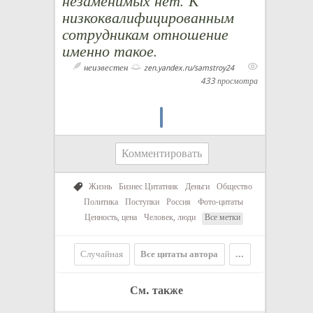
низкоквалифицированным
сотрудникам отношение
именно такое.
неизвестен
zen.yandex.ru/samstroy24
433 просмотра
Комментировать
Жизнь
Бизнес Цитатник
Деньги
Общество
Политика
Поступки
Россия
Фото-цитаты
Ценность, цена
Человек, люди
Все метки
Случайная
Все цитаты автора
...
См. также