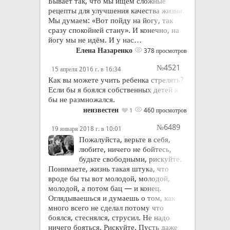
Бывает так, что мы ищем сложные
рецепты для улучшения качества жизни.
Мы думаем: «Вот пойду на йогу, так
сразу спокойней стану». И конечно, на
йогу мы не идём. И у нас…
Елена Назаренко
378 просмотров
№4521
15 апреля 2016 г. в 16:34
Как вы можете учить ребенка стрелять?
Если бы я боялся собственных детей я
бы не размножался.
неизвестен
460 просмотров
1
№6489
19 января 2018 г. в 10:01
Пожалуйста, верьте в себя,
любите, ничего не бойтесь,
будьте свободными, рискуйте.
Понимаете, жизнь такая штука, что
вроде бы ты вот молодой, молодой,
молодой, а потом бац — и конец.
Оглядываешься и думаешь о том, как
много всего не сделал потому что
боялся, стеснялся, струсил. Не надо
ничего бояться. Рискуйте. Пусть даже