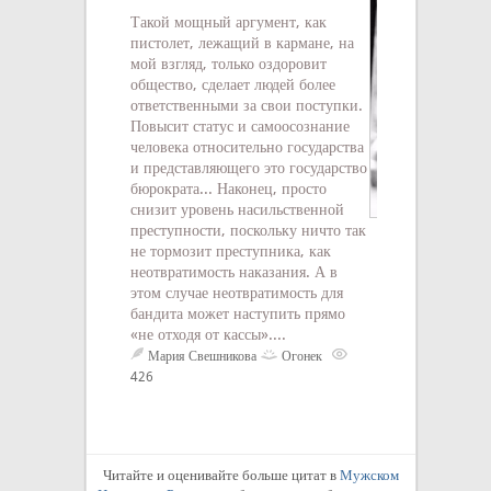
Такой мощный аргумент, как
пистолет, лежащий в кармане, на
мой взгляд, только оздоровит
общество, сделает людей более
ответственными за свои поступки.
Повысит статус и самоосознание
человека относительно государства
и представляющего это государство
бюрократа... Наконец, просто
снизит уровень насильственной
преступности, поскольку ничто так
20 мужских исти
не тормозит преступника, как
независимо от 
неотвратимость наказания. А в
статуса. 2. Не п
этом случае неотвратимость для
другим. Будь со
бандита может наступить прямо
над головой и п
«не отходя от кассы»....
деньгами, а гоня
Мария Свешникова
Огонек
Не переживай чт
426
подумают люди. 
неизвестен
1
Читайте и оценивайте больше цитат в
Мужском