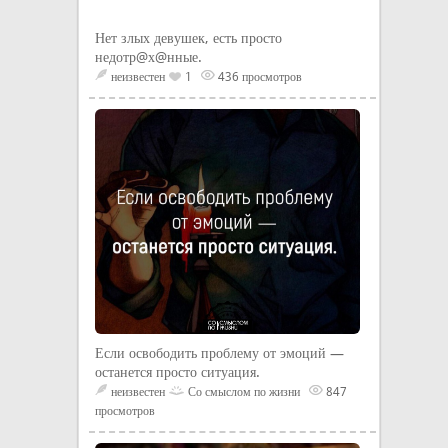
Нет злых девушек, есть просто
недотр@х@нные.
неизвестен
1
436 просмотров
Если освободить проблему от эмоций —
останется просто ситуация.
неизвестен
Со смыслом по жизни
847
просмотров