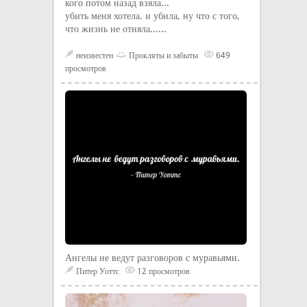
кого потом назад взяла...
убить меня хотела. и убила, ну что с того,
что жизнь не отняла......
неизвестен
Прокляты и забыты
649
просмотров
Ангелы не ведут разговоров с муравьями.
Питер Уоттс
12 просмотров