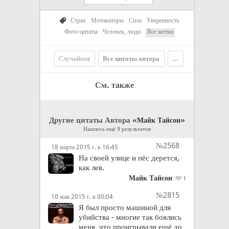
Страх
Мотиваторы
Сила
Уверенность
Фото-цитаты
Человек, люди
Все метки
Случайная
Все цитаты автора
...
См. также
Другие цитаты Автора «
»
Майк Тайсон
Нашлось ещё 9 результатов
№2568
18 марта 2015 г. в 16:45
На своей улице и пёс дерется,
как лев.
Майк Тайсон
1
№2815
10 мая 2015 г. в 00:04
Я был просто машиной для
убийства - многие так боялись
меня, что проигрывали ещё до