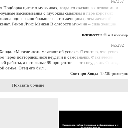
№7357
х Подборка цитат о мужчинах, когда-то сказанных великими и
оумные высказывания с глубоким смыслом в паре коротких
жчина однозначно больше знает о женщинах, чем женатый
женат. Генри Луис Менкен В слабости мужчин – сила женщин.
неизвестен
401 просмотр
№5292
Хонда. «Многие люди мечтают об успехе. Я считаю, что успех
ко через повторяющиеся неудачи и самоанализ. Фактически успех
шей работы, а остальные 99 процентов — это неудачи». Соитиро
ой семье. Отец его был…
Соитиро Хонда
538 просмотров
Показать больше