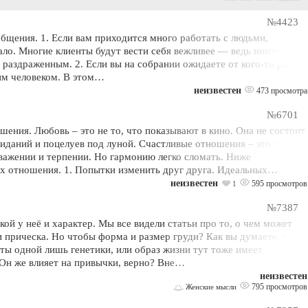
№4423
щения. 1. Если вам приходится много работать с людьми,
кало. Многие клиенты будут вести себя вежливее — ведь никому не
и раздраженным. 2. Если вы на собрании ожидаете от кого-то резкой
тим человеком. В этом…
неизвестен
473 просмотра
№6701
ения. Любовь – это не то, что показывают в кино. Она не состоит
иданий и поцелуев под луной. Счастливые отношения – это труд,
важении и терпении. Но гармонию легко сломать. Ниже
х отношения. 1. Попытки изменить друг друга. Идеальных…
неизвестен
595 просмотров
1
№7387
кой у неё и характер. Мы все видели статьи про то, о чем может
и прическа. Но чтобы форма и размер груди? Как вы думаете, ваша
оты одной лишь генетики, или образ жизни тут тоже имеет
 Он же влияет на привычки, верно? Вне…
неизвестен
795 просмотров
Женские мысли