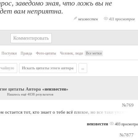
рос, заведомо зная, что ложь вы не
удет вам неприятна.
неизвестен
411 просмотров
Комментировать
Поступки
Правда
Фото-цитаты
Человек, люди
Все метки
учайную
Искать цитаты этого автора
...
гие цитаты Автора «
»
неизвестен
Нашлось ещё 4038 результатов
№769
остается тот, кто знает о тебе всё плохое, но все таки уважает
неизвестен
403 просмотра
№7877