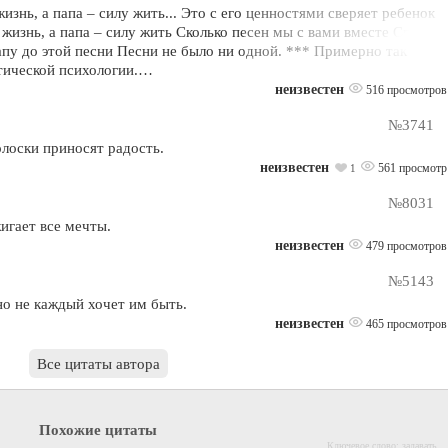
изнь, а папа – силу жить... Это с его ценностями сверяет ребенок
жизнь, а папа – силу жить Сколько песен мы с вами вместе Спели
апу до этой песни Песни не было ни одной. *** Примерно так
ктической психологии.…
неизвестен
516 просмотров
№3741
лоски приносят радость.
неизвестен
561 просмотр
1
№8031
жигает все мечты.
неизвестен
479 просмотров
№5143
но не каждый хочет им быть.
неизвестен
465 просмотров
Все цитаты автора
Похожие цитаты
Ключевое слово: задавать