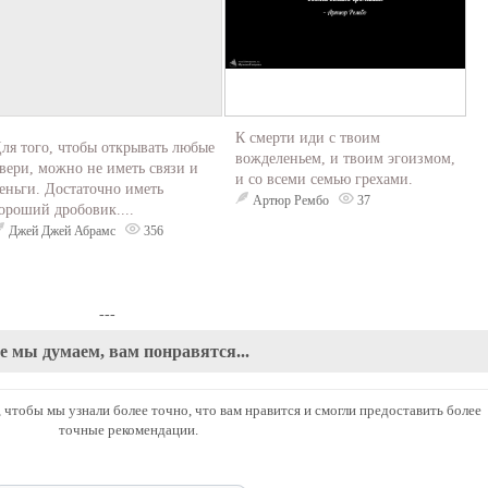
К смерти иди с твоим
ля того, чтобы открывать любые
вожделеньем, и твоим эгоизмом,
вери, можно не иметь связи и
и со всеми семью грехами.
еньги. Достаточно иметь
Артюр Рембо
37
ороший дробовик....
Джей Джей Абрамс
356
---
е мы думаем, вам понравятся...
 чтобы мы узнали более точно, что вам нравится и смогли предоставить более
точные рекомендации.