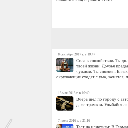
8 сентября 2017 г. в 19:47
Сила в спокойствии. Ты до
твоей жизни. Друзья пред
чужими. Ты спокоен. Близк
окружающие сходят с ума, женятся, п
13 мая 2013 г. в 19:49
Вчера шел по городу с авт
даже трамваи. Улыбайся лю
7 июля 2016 г. в 21:16
Тест на идиотизм: В Герма