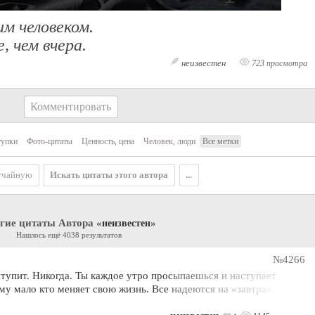
м человеком.
, чем вчера.
неизвестен
723 просмотра
Комментировать
упки
Фото-цитаты
Ценность, цена
Человек, люди
Все метки
учайную
Искать цитаты этого автора
...
гие цитаты Автора «
»
неизвестен
Нашлось ещё 4038 результатов
№4266
аступит. Никогда. Ты каждое утро просыпаешься и наступает
ому мало кто меняет свою жизнь. Все надеются на «завтра». А