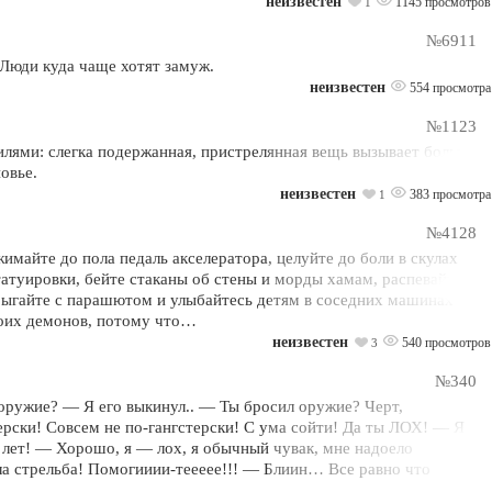
неизвестен
1145 просмотров
1
№6911
 Люди куда чаще хотят замуж.
неизвестен
554 просмотра
№1123
лями: слегка подержанная, пристрелянная вещь вызывает больше
овье.
неизвестен
383 просмотра
1
№4128
майте до пола педаль акселератора, целуйте до боли в скулах
атуировки, бейте стаканы об стены и морды хамам, распевайте
рыгайте с парашютом и улыбайтесь детям в соседних машинах
воих демонов, потому что…
неизвестен
540 просмотров
3
№340
 оружие? — Я его выкинул.. — Ты бросил оружие? Черт,
ерски! Совсем не по-гангстерски! С ума сойти! Да ты ЛОХ! — Я
 лет! — Хорошо, я — лох, я обычный чувак, мне надоело
ла стрельба! Помогииии-теееее!!! — Блиин… Все равно что