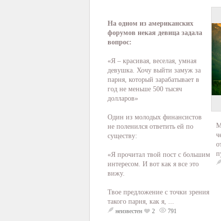
На одном из американских
форумов некая девица задала
вопрос:
«Я – красивая, веселая, умная
девушка. Хочу выйти замуж за
парня, который зарабатывает в
год не меньше 500 тысяч
долларов»
Один из молодых финансистов
М
не поленился ответить ей по
ч
существу:
о
п
«Я прочитал твой пост с большим
интересом. И вот как я все это
вижу.
Твое предложение с точки зрения
такого парня, как я, ...
неизвестен
2
791