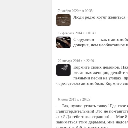
7 ноября 2020 г. в 09:35
Люди редко хотят жениться.
12 февраля 2014 г. в 01:41
С оружием — как с автомоби
доверия, чем необкатанное н
22 января 2016 г. в 22:20
Кормите своих демонов. Нажи
желанных женщин, делайте т
пьяными песни на улицах, п
через стекло автомобиля. Кормите с
6 июня 2011 г. в 20:05
— Так, нужно угнать тачку! Где твое
Гангстерлительный! Это не по-гангст
лох? Да тебе тоже страшно! — Мне 8
заниматься этим дерьмом, мне надое
попасть в Рай, и узнать что…