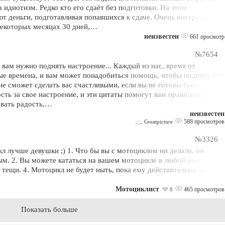
 идиотизм. Редко кто его сдаёт без подготовки. На этом
т деньги, подготавливая попавшихся к сдаче. Очень интересные
 некоторых месяцах 30 дней,…
неизвестен
661 просмотр
№7654
а вам нужно поднять настроение... Каждый из нас, время от
ые времена, и вам может понадобиться помощь, чтобы поднять вам
не сможет сделать вас счастливыми, если вы не готовы быть
сть за свое настроение, и эти цитаты помогут вам правильно
овать радость,…
неизвестен
588 просмотров
Greatpicture
№3326
л лучше девушки ;) 1. Что бы вы с мотоциклом ни делали, он
ым. 2. Вы можете кататься на вашем мотоцикле в любой день
 тещи. 4. Мотоцикл не будет ныть, пока ему действительно не
Мотоциклист
465 просмотров
8
Показать больше