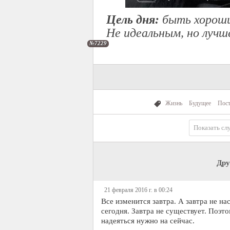
Цель дня:
быть хороши
Не идеальным, но лучше
№7229
Жизнь
Будущее
Пост
Показать сл
Дру
21 февраля 2016 г. в 00:24
Все изменится завтра. А завтра не н
сегодня. Завтра не существует. Поэт
надеяться нужно на сейчас.