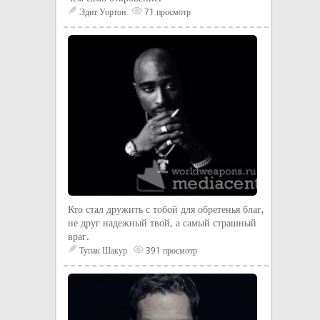
Эдит Уортон
71 просмотр
Кто стал дружить с тобой для обретенья благ,
не друг надежный твой, а самый страшный
враг.
Тупак Шакур
391 просмотр