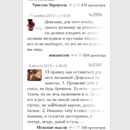
Уинстон Черчилль
470 просмотров
3
№3958
11 декабря 2015 г. в 15:20
Девушки, для того чтобы
своего мужчину не ревновать -
он должен уходить из дома с
полным желудком и пустыми яйцами. А
вот если наоборот, то это не он козёл, а
вы овца.
неизвестен
604 просмотра
6
№3141
6 августа 2015 г. в 00:26
13 правил, как оставаться для
него желанной: Девушкам на
заметку. 1. Проявляй себя в
сексе, не будь бревном. То есть - двигай
тазом, но не лезь пальчиком в ж. Целуй
его в рот, но не пихай свой язык в
глотку, не за@бывай кароче, держи
баланс. 2. Никаких табу в сексе - соси, в
машине, в туалетах ресторанов, в
театре, везде, давай в туза,…
Мужские мысли
546 просмотров
1