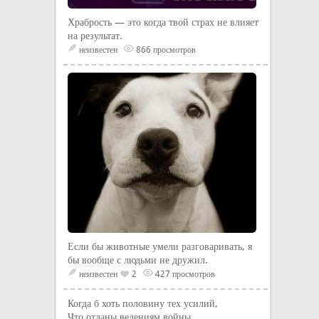
Храбрость — это когда твой страх не влияет
на результат.
неизвестен
866 просмотров
Если бы животные умели разговаривать, я
бы вообще с людьми не дружил.
неизвестен
2
427 просмотров
Когда б хоть половину тех усилий,
Что отданы ведениям войны,