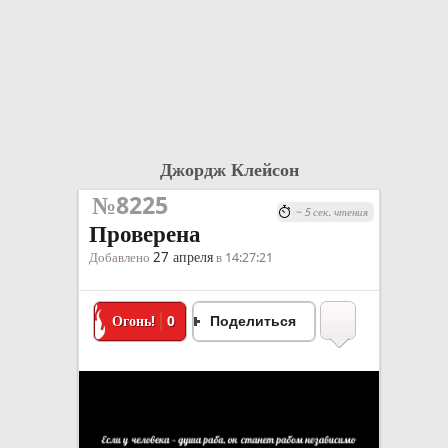
Джордж Клейсон
№8225
~ 5 сек. чтения
Проверена
27 апреля
Добавлено
в 14:27:21
Огонь!
0
Поделиться