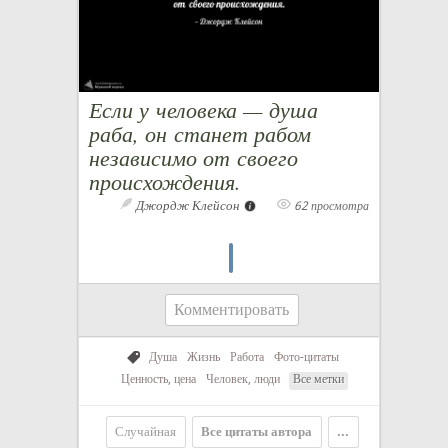
Если у человека — душа
раба, он станет рабом
независимо от своего
происхождения.
Джордж Клейсон
62 просмотра
Комментировать
Душа
Жизнь
Работа
Фото-цитаты
Ценность, цена
Человек, люди
Все метки
Случайная
Все цитаты автора
...