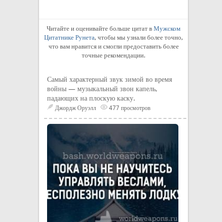
Читайте и оценивайте больше цитат в
Мужском
Цитатнике Рунета
, чтобы мы узнали более точно,
что вам нравится и смогли предоставить более
точные рекомендации.
Самый характерный звук зимой во время
войны — музыкальный звон капель,
падающих на плоскую каску.
Джордж Оруэлл
477 просмотров