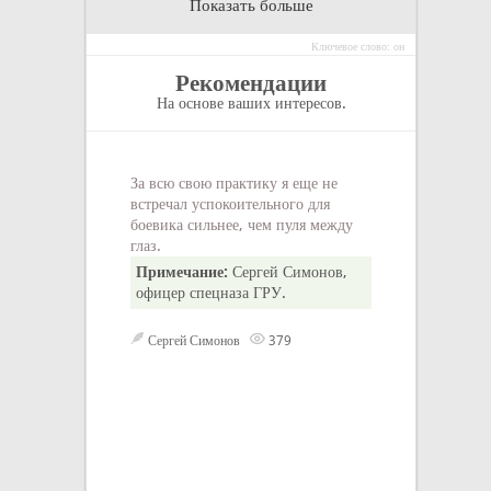
Показать больше
Ключевое слово: он
Рекомендации
На основе ваших интересов.
За всю свою практику я еще не
встречал успокоительного для
боевика сильнее, чем пуля между
глаз.
Примечание:
Сергей Симонов,
офицер спецназа ГРУ.
Сергей Симонов
379
— Как у такого 
мужеств...
неизвестен
2