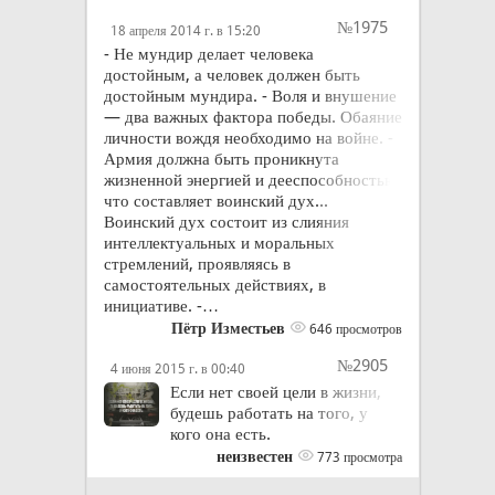
№1975
18 апреля 2014 г. в 15:20
- Не мундир делает человека
достойным, а человек должен быть
достойным мундира. - Воля и внушение
— два важных фактора победы. Обаяние
личности вождя необходимо на войне. -
Армия должна быть проникнута
жизненной энергией и дееспособностью,
что составляет воинский дух...
Воинский дух состоит из слияния
интеллектуальных и моральных
стремлений, проявляясь в
самостоятельных действиях, в
инициативе. -…
Пётр Изместьев
646 просмотров
№2905
4 июня 2015 г. в 00:40
Если нет своей цели в жизни,
будешь работать на того, у
кого она есть.
неизвестен
773 просмотра