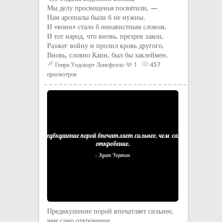
Мы делу просвещенья посвятили, —
Нам арсеналы были б не нужны.
И «воин» стало б ненавистным словом,
И тот народ, что вновь, презрев закон,
Разжег войну и пролил кровь другого,
Вновь, словно Каин, был бы заклеймен.
Генри Уодсворт Лонгфелло
1
457
просмотров
Предвкушение порой впечатляет сильнее,
чем само откровение.