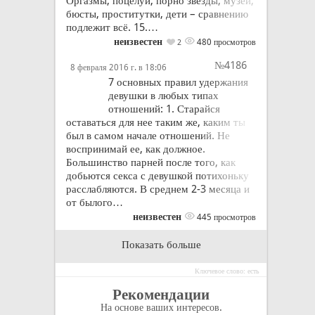
Оргазмы, поцелуи, порно звёзды, музеи,
бюсты, проститутки, дети – сравнению
подлежит всё. 15.…
неизвестен
480 просмотров
2
№4186
8 февраля 2016 г. в 18:06
7 основных правил удержания
девушки в любых типах
отношений: 1. Старайся
оставаться для нее таким же, каким ты
был в самом начале отношений. Не
воспринимай ее, как должное.
Большинство парней после того, как
добьются секса с девушкой потихоньку
расслабляются. В среднем 2-3 месяца и
от былого…
неизвестен
445 просмотров
Показать больше
Ключевое слово: есть
Рекомендации
На основе ваших интересов.