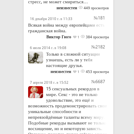
стресс, не может смириться…
неизвестен
449 просмотров
№181
16 декабря 2010 г. в 11:33
Всякая война между европейцами есть
гражданская война.
Виктор Гюго
384 просмотра
1
№2182
6 июля 2014 г. в 19:08
Только в сложной ситуации
узнаешь, есть ли у тебя
настоящие друзья.
неизвестен
453 просмотра
1
№6687
7 апреля 2018 г. в 15:52
15 сексуальных рекордов в
мире. Секс - это не только
удовольствие, это ещё и
возможность продемонстрировать свои
уникальные способности и
непревзойдённые таланты всему миру.
Подобные рекорды вызывают не только
восхищение, но и некоторую зависть.