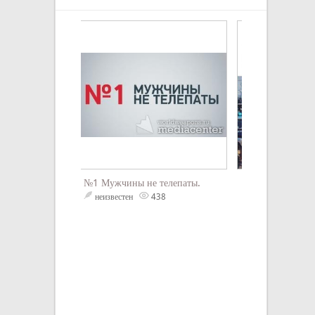
№1 Мужчины не телепаты.
Мораль сей басн
гасят даже льва.
неизвестен
438
друзья поверьте,
только черти.
неизвестен
5