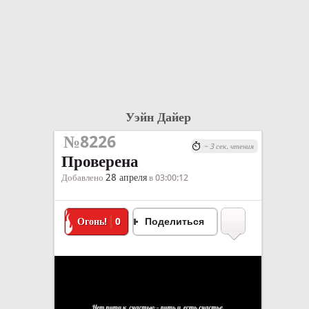
Уэйн Дайер
№8226
~ 3 сек. чтения
Проверена
28 апреля
Добавлено
в 03:00:12
Огонь!
0
Поделиться