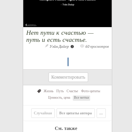
Нет пути к счастью —
путь и есть счастье.
Уэйн Дайер
60 просмотров
Комментировать
Жизнь
Путь
Счастье
Фото-цитаты
Ценность, цена
Все метки
Случайная
Все цитаты автора
...
См. также