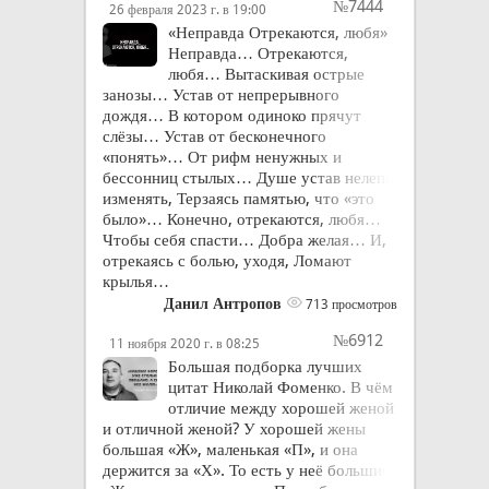
№7444
26 февраля 2023 г. в 19:00
«Неправда Отрекаются, любя»
Неправда… Отрекаются,
любя… Вытаскивая острые
занозы… Устав от непрерывного
дождя… В котором одиноко прячут
слёзы… Устав от бесконечного
«понять»… От рифм ненужных и
бессонниц стылых… Душе устав нелепо
изменять, Терзаясь памятью, что «это
было»… Конечно, отрекаются, любя…
Чтобы себя спасти… Добра желая… И,
отрекаясь с болью, уходя, Ломают
крылья…
Данил Антропов
713 просмотров
№6912
11 ноября 2020 г. в 08:25
Большая подборка лучших
цитат Николай Фоменко. В чём
отличие между хорошей женой
и отличной женой? У хорошей жены
большая «Ж», маленькая «П», и она
держится за «Х». То есть у неё большие