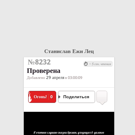
Станислав Ежи Лец
№8232
~ 5 сек. чтения
Проверена
29 апреля
Добавлено
в 03:00:09
Огонь!
0
Поделиться