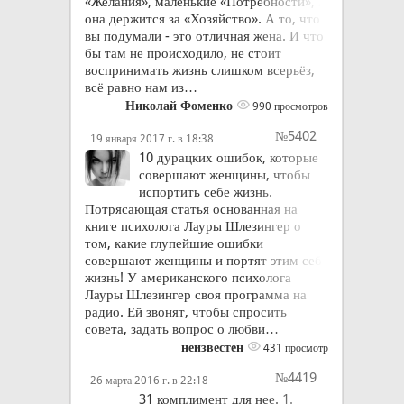
«Желания», маленькие «Потребности», и
она держится за «Хозяйство». А то, что
вы подумали - это отличная жена. И что
бы там не происходило, не стоит
воспринимать жизнь слишком всерьёз,
всё равно нам из…
Николай Фоменко
990 просмотров
№5402
19 января 2017 г. в 18:38
10 дурацких ошибок, которые
совершают женщины, чтобы
испортить себе жизнь.
Потрясающая статья основанная на
книге психолога Лауры Шлезингер о
том, какие глупейшие ошибки
совершают женщины и портят этим себе
жизнь! У американского психолога
Лауры Шлезингер своя программа на
радио. Ей звонят, чтобы спросить
совета, задать вопрос о любви…
неизвестен
431 просмотр
№4419
26 марта 2016 г. в 22:18
31 комплимент для нее. 1.