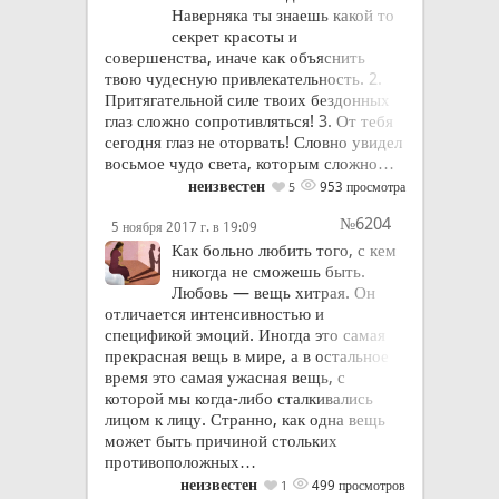
Наверняка ты знаешь какой то
секрет красоты и
совершенства, иначе как объяснить
твою чудесную привлекательность. 2.
Притягательной силе твоих бездонных
глаз сложно сопротивляться! 3. От тебя
сегодня глаз не оторвать! Словно увидел
восьмое чудо света, которым сложно…
неизвестен
953 просмотра
5
№6204
5 ноября 2017 г. в 19:09
Как больно любить того, с кем
никогда не сможешь быть.
Любовь — вещь хитрая. Он
отличается интенсивностью и
спецификой эмоций. Иногда это самая
прекрасная вещь в мире, а в остальное
время это самая ужасная вещь, с
которой мы когда-либо сталкивались
лицом к лицу. Странно, как одна вещь
может быть причиной стольких
противоположных…
неизвестен
499 просмотров
1