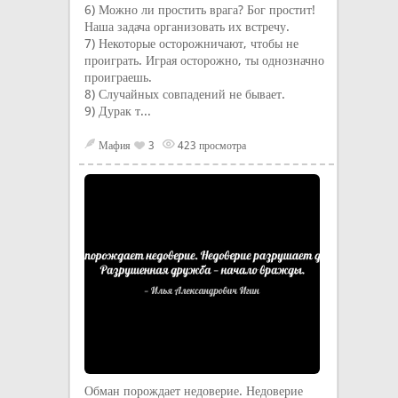
6) Можно ли простить врага? Бог простит!
Наша задача организовать их встречу.
7) Некоторые осторожничают, чтобы не
проиграть. Играя осторожно, ты однозначно
проиграешь.
8) Случайных совпадений не бывает.
9) Дурак т...
Мафия
3
423 просмотра
Обман порождает недоверие. Недоверие