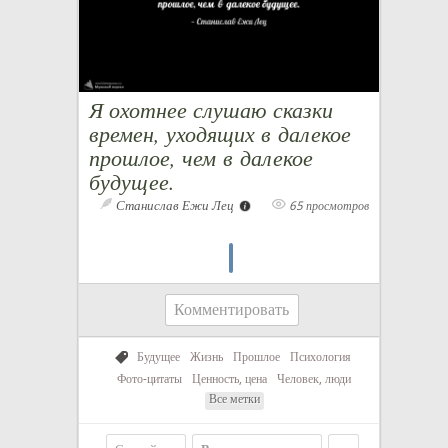
Я охотнее слушаю сказки
времен, уходящих в далекое
прошлое, чем в далекое
будущее.
Станислав Ежи Лец
65 просмотров
Комментировать
Будущее
Жизнь
Прошлое
Психология
Фото-цитаты
Ценность, цена
Человек, люди
Все метки