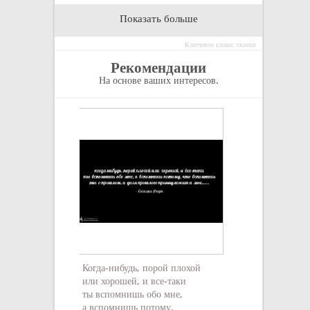
Показать больше
Ключевое слово: сказки
Рекомендации
На основе ваших интересов.
Помни! Те, кто о
Когда-нибудь, порой плохой
неизвестен
4
или хорошей, и все-таки
ты вспомнишь обо мне,
а вспомнишь потому,