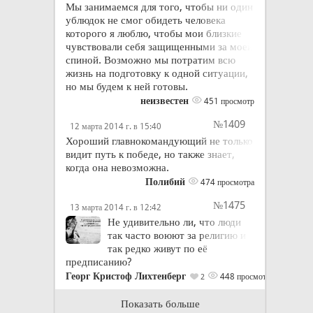
Мы занимаемся для того, чтобы ни один
ублюдок не смог обидеть человека
которого я люблю, чтобы мои близкие
чувствовали себя защищенными за моей
спиной. Возможно мы потратим всю
жизнь на подготовку к одной ситуации,
но мы будем к ней готовы.
неизвестен
451 просмотр
№1409
12 марта 2014 г. в 15:40
Хороший главнокомандующий не только
видит путь к победе, но также знает,
когда она невозможна.
Полибий
474 просмотра
№1475
13 марта 2014 г. в 12:42
Не удивительно ли, что люди
так часто воюют за религию и
так редко живут по её
предписанию?
Георг Кристоф Лихтенберг
448 просмотров
2
Показать больше