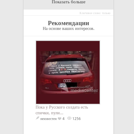
Показать больше
Ключевое слово: только
Рекомендации
На основе ваших интересов.
Пока у Русского солдата есть
Для каждого, кто
спички, пули...
Чак Паланик
неизвестен
4
1256