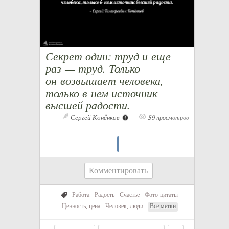
Секрет один: труд и еще
раз — труд. Только
он возвышает человека,
только в нем источник
высшей радости.
Сергей Конёнков
59 просмотров
Комментировать
Работа
Радость
Счастье
Фото-цитаты
Ценность, цена
Человек, люди
Все метки