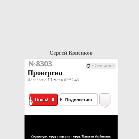
Сергей Конёнков
№8303
~ 7 сек. чтения
Проверена
11 мая
Добавлено
в 02:52:46
Огонь!
0
Поделиться