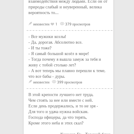
взаимодействия между людьми. Если он от
природы слабый и неуверенный, велика
вероятность то...
неизвестен
1
379 просмотров
- Все мужики козлы!
- Да, дорогая. Абсолютно все.
- И ты тоже?
- Я самый большой козёл в мире!
- Тогда почему я вышла замуж за тебя и
живу с тобой столько лет?
- А вот теперь мы плавно перешли к теме,
что все бабы - дуры.
неизвестен
399 просмотров
В этой крепости лучшего нет труда,
Чем стоять за нее или вместе с ней.
Если день продержались, и то не зря -
Для того и удача нужна войскам.
Господа офицеры, да что терять,
Кроме этого неба и этих скал?