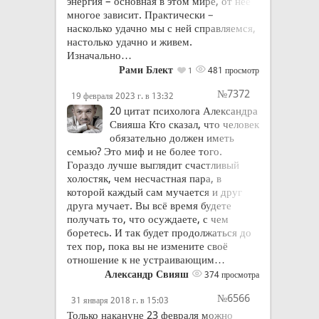
энергия – основная в этом мире, от нее
многое зависит. Практически –
насколько удачно мы с ней справляемся,
настолько удачно и живем.
Изначально…
Рами Блект
481 просмотр
1
№7372
19 февраля 2023 г. в 13:32
20 цитат психолога Александра
Свияша Кто сказал, что человек
обязательно должен иметь
семью? Это миф и не более того.
Гораздо лучше выглядит счастливый
холостяк, чем несчастная пара, в
которой каждый сам мучается и друг
друга мучает. Вы всё время будете
получать то, что осуждаете, с чем
боретесь. И так будет продолжаться до
тех пор, пока вы не измените своё
отношение к не устраивающим…
Александр Свияш
374 просмотра
№6566
31 января 2018 г. в 15:03
Только накануне 23 февраля можно