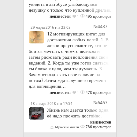
увидеть в автобусе улыбающуюся
девушку с только что купленной дрелью.
неизвестен
495 просмотров
1
№4437
29 марта 2016 г. в 23:03
12 мотивирующих цитат для
достижения любых целей. 1. В
жизни преуспевают те, кто не
боится мечтать о чем-то великом и
затем рисковать ради воплощения своих
видений. 2. Когда ты уже готов сдаться,
ты ближе к цели, чем ты думаешь. 3.
Зачем откладывать свое величие на
потом? Зачем ждать лучшего времени
для воплощения…
неизвестен
478 просмотров
1
№6467
18 января 2018 г. в 17:54
Жизнь нам дается только одна,
её надо прожить достойно.
неизвестен
786 просмотров
Мужские мысли