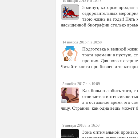
19 января 2018 г. в 10:47
5 минут, которые продлят 
оздоровительных мероприят
твою жизнь на годы! Пять 
насыщенной биографии столько време
14 ноября 2015 г. в 20:58
Подготовка к великой жизн
трата времени в пустую, с
про них. Для новых сверше
Читайте книги про бизнес и те кото
5 ноября 2017 г. в 19:09
Как больно любить того, с
отличается интенсивностью
а в остальное время это са
лицу. Странно, как одна вещь може
9 января 2018 г. в 16:58
Зона оптимальной произво
возникают, когда наш мозг