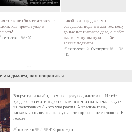
ичто так не сбивает человека с
Такой вот парадокс: мы
ысли, как прямой удар в
совершаем подвиги для тех, кому
елюсть!
до нас нет никакого дела, а любят
нас те, кому мы нужны и без
неизвестен
429
всяких подвигов...
неизвестен
Смешарики
1
411
---
е мы думаем, вам понравятся...
Вокруг одни клубы, шумные прогулки, алкоголь... И тебе
вроде бы весело, интересно, кажется, что спать 3 часа в сутки
из положенных 8 - это уже режим. А красные глаза,
раскалывающаяся голова с утра - это привычное состояние. В
голове ...
неизвестен
2
418 просмотров