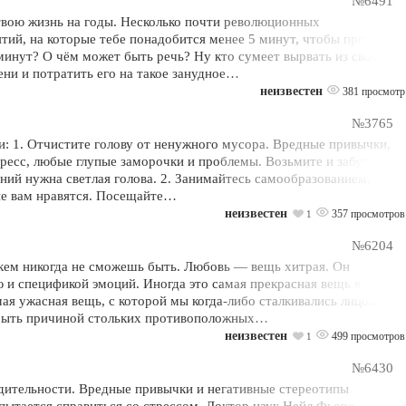
№6491
твою жизнь на годы. Несколько почти революционных
ий, на которые тебе понадобится менее 5 минут, чтобы продлить
минут? О чём может быть речь? Ну кто сумеет вырвать из своей
ни и потратить его на такое занудное…
неизвестен
381 просмотр
№3765
и: 1. Отчистите голову от ненужного мусора. Вредные привычки,
тресс, любые глупые заморочки и проблемы. Возьмите и забудьте
ний нужна светлая голова. 2. Занимайтесь самообразованием.
рые вам нравятся. Посещайте…
неизвестен
357 просмотров
1
№6204
 кем никогда не сможешь быть. Любовь — вещь хитрая. Он
 и спецификой эмоций. Иногда это самая прекрасная вещь в мире,
мая ужасная вещь, с которой мы когда-либо сталкивались лицом к
т быть причиной стольких противоположных…
неизвестен
499 просмотров
1
№6430
дительности. Вредные привычки и негативные стереотипы
 пытается справиться со стрессом. Доктор наук Нейл Фьоре