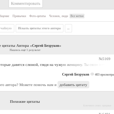
Комментировать
бщение
Привычки
Фото-цитаты
Человек, люди
Все метки
учайную
Искать цитаты этого автора
...
е цитаты Автора «
»
Сергей Безруков
Нашлось ещё 1 результат
№5169
торые давятся слюной, глядя на чужую женщину. Ты свою одень,
Сергей Безруков
403 просмотра
ого автора? Можете помочь нам и
добавить цитату
Похожие цитаты
Ключевое слово: вредные