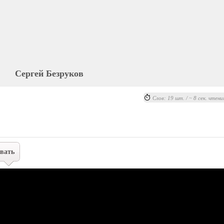
Сергей Безруков
Слов: 19 шт. / ~ 8 сек. чтени
вать