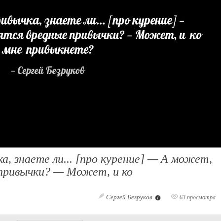
а, знаете ли... [про курение] — А может,
 привычки? — Может, и ко
Сергей Безруков
63 просмотра