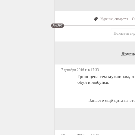
Курение, сигареты
О
№8368
Показать сл
Други
7 декабря 2016 г. в 17:33
Грош цена тем мужчинам, ко
обуй и любуйся.
Занаете ещё цитаты эт