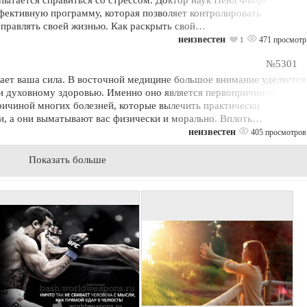
фективную программу, которая позволяет контролировать
управлять своей жизнью. Как раскрыть свой…
неизвестен
471 просмотр
1
№5301
кает ваша сила. В восточной медицине большое внимание уделяется
 и духовному здоровью. Именно оно является первопричиной
ричиной многих болезней, которые вылечить практически
и, а они выматывают вас физически и морально. Вплоть…
неизвестен
405 просмотров
Показать больше