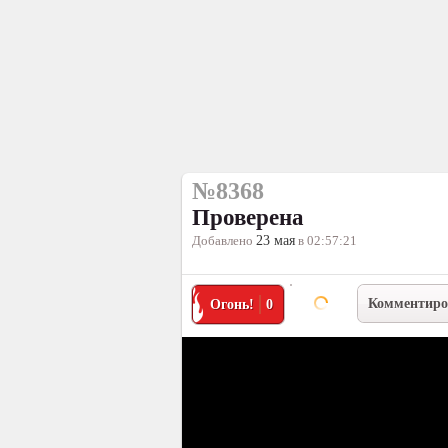
№8368
Проверена
Добавлено
23 мая
в 02:57:21
Комментиро
Огонь!
0