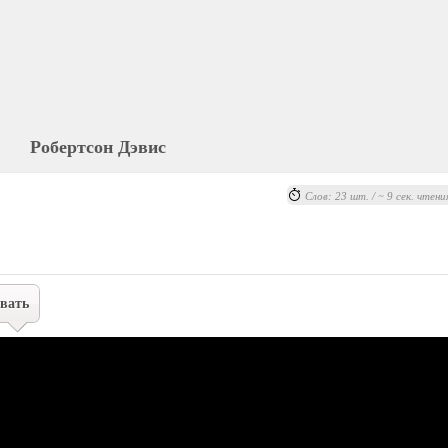
Робертсон Дэвис
Слов: 23 шт. / ~ 9 сек. чтени
вать