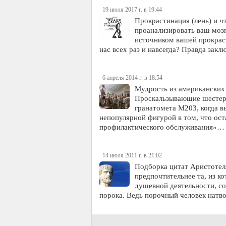
19 июля 2017 г. в 19:44
Прокрастинация (лень) и чт
проанализировать ваш мозг
источником вашей прокраст
нас всех раз и навсегда? Правда зак
6 апреля 2014 г. в 18:54
Мудрость из американских
Проскальзывающие шестере
гранатомета М203, когда вы
непопулярной фигурой в том, что ос
профилактического обслуживания»…
14 июля 2011 г. в 21:02
Подборка цитат Аристотеля
предпочтительнее та, из к
душевной деятельности, со
порока. Ведь порочный человек натво