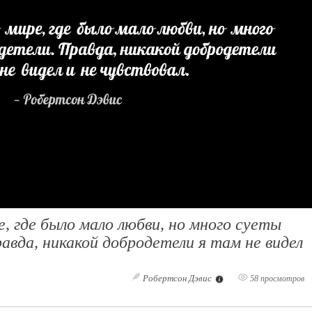
, где было мало любви, но много суеты
авда, никакой добродетели я там не видел
Робертсон Дэвис
58 просмотров