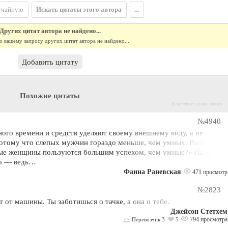
учайную
Искать цитаты этого автора
...
Других цитат автора не найдено...
о вашему запросу других цитат автора не найдено...
Добавить цитату
Похожие цитаты
Ключевое слово: много
№4940
го времени и средств уделяют своему внешнему виду, а не
отому что слепых мужчин гораздо меньше, чем умных. Раневскую
ые женщины пользуются большим успехом, чем умные?» На что
но — ведь…
Фаина Раневская
471 просмотр
№2823
 от машины. Ты заботишься о тачке, а она о тебе.
Джейсон Стетхем
794 просмотра
Перевозчик 3
5