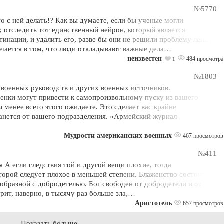
№5770
о с ней делать!? Как вы думаете, если бы ученые могли
, отследить тот единственный нейрон, который является
инации, и удалить его, разве бы они не решили проблему лени для
лючается в том, что люди откладывают важные дела…
неизвестен
484 просмотра
1
№1803
 военных руководств и других военных источников.
нки могут привести к самопроизвольному пуску из вашего
 менее всего этого ожидаете. Это сделает вас крайне
танется от вашего подразделения. «Армейский журнал
Мудрости американских военных
467 просмотров
№411
 А если следствия той и другой вещи плохие, тогда
оторой следует плохое в меньшей степени. Блаженство состоит в
образной с добродетелью. Бог свободен от добродетели и от
рит, наверно, в тысячу раз больше зла,…
Аристотель
657 просмотров
Показать больше