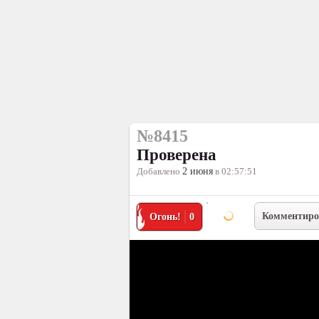
№8415
Проверена
Добавлено
2 июня
в 02:57:51
Комментиро
Огонь!
0