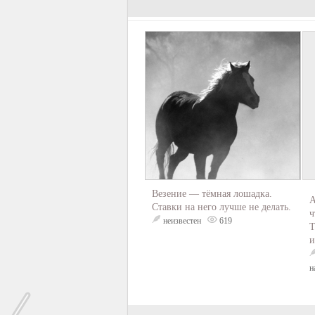
Везение — тёмная лошадка.
А
Ставки на него лучше не делать.
ч
неизвестен
619
Т
и
н