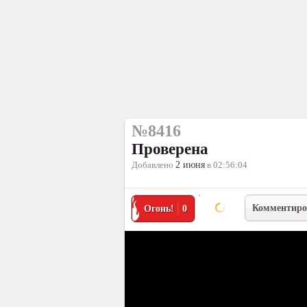
№8416
Проверена
Добавлено
2 июня
в 02:56:04
Комментиро
Огонь!
0