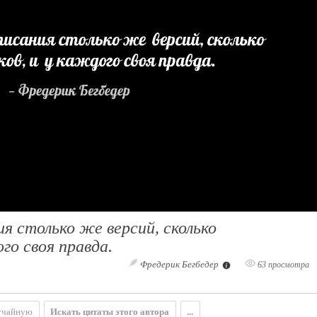
я столько же версий, сколько
ого своя правда.
Фредерик Бегбедер
63 просмотра
учайную
Искать цитаты этого автора
...