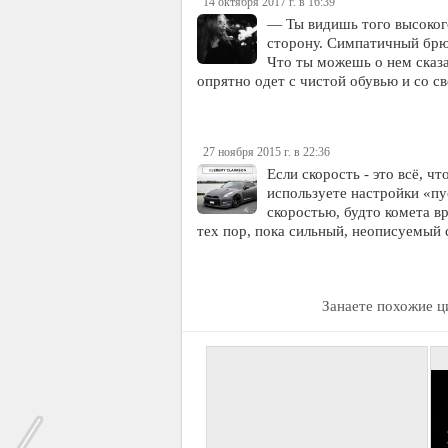
14 октября 2017 г. в 16:39
— Ты видишь того высокого
сторону. Симпатичный брюн
Что ты можешь о нем сказ
опрятно одет с чистой обувью и со 
27 ноября 2015 г. в 22:36
Если скорость - это всё, ч
используете настройки «пу
скоростью, будто комета вр
тех пор, пока сильный, неописуемый с
Занаете похожие 