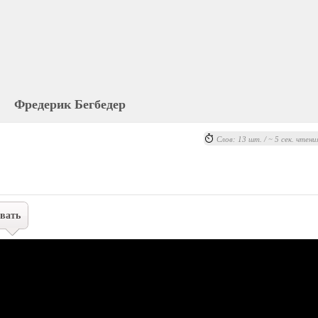
Фредерик Бегбедер
Слов: 13 шт. / ~ 5 сек. чтени
вать