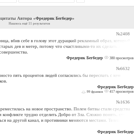
 цитаты Автора «
»
Фредерик Бегбедер
Нашлось ещё 11 результатов
№2408
нца, вбив себе в голову этот дурацкий рекламный образ, который
старых дев и мегер, потому что счастливыми-то их сделать может
 совершенства.
Фредерик Бегбедер
380 просмотров
№6632
носто пять процентов людей согласились бы переспать с кем
ков.
Фредерик Бегбедер
417 просмотров
99 франков
№1636
реместилась на новое пространство. Полем битвы стали средства
 конфликте трудно отделить Добро от Зла. Сложно понять, кто
ться на другой канал, и противники меняются местами. Телевидение
Фредерик Бегбедер