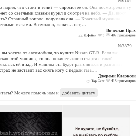
№6104
 парня, что стоит в тени? — спросил ее он. Она посмотрела в ту
ет со светлыми глазами курил и смотрел на небо. — Да, вижу. —
ать? Странный вопрос, подумала она. — Красивый мужчина,
светлыми глазами. Возможно, женат… нет,…
Вячеслав Прах
407 просмотров
Кофейня
3
№3879
то вы хотите от автомобиля, то купите Nissan GT-R. Если вы
ска» этой машины, то она покинет линию старта с такой
езалась ей в зад. И машина эта будет разгоняться и разгоняться до
трах не заставит вас снять ногу с педали газа.…
Джереми Кларксон
418 просмотров
Top Gear
цитаты? Можете помочь нам и
добавить цитату