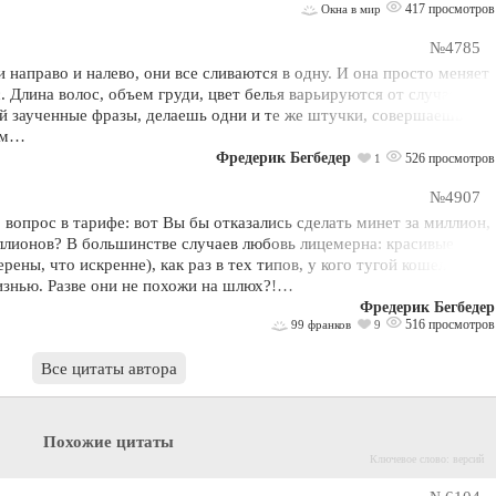
417 просмотров
Окна в мир
№4785
 направо и налево, они все сливаются в одну. И она просто меняет
с. Длина волос, объем груди, цвет белья варьируются от случая к
й заученные фразы, делаешь одни и те же штучки, совершаешь
ном…
Фредерик Бегбедер
526 просмотров
1
№4907
вопрос в тарифе: вот Вы бы отказались сделать минет за миллион,
иллионов? В большинстве случаев любовь лицемерна: красивые
ены, что искренне), как раз в тех типов, у кого тугой кошелек и
изнью. Разве они не похожи на шлюх?!…
Фредерик Бегбедер
516 просмотров
99 франков
9
Все цитаты автора
Похожие цитаты
Ключевое слово: версий