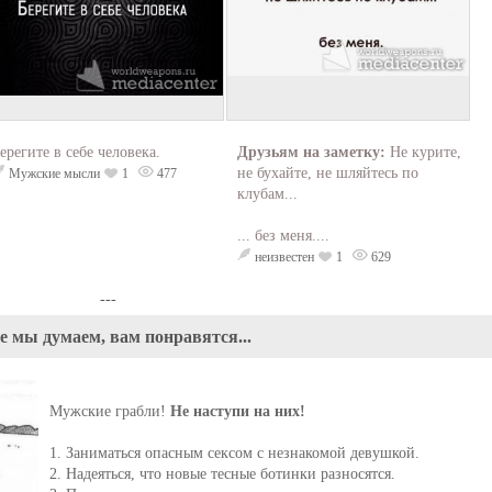
ерегите в себе человека.
Друзьям на заметку:
Не курите,
не бухайте, не шляйтесь по
Мужские мысли
1
477
клубам...
... без меня....
неизвестен
1
629
---
е мы думаем, вам понравятся...
Мужские грабли!
Не наступи на них!
1. Заниматься опасным сексом с незнакомой девушкой.
2. Надеяться, что новые тесные ботинки разносятся.