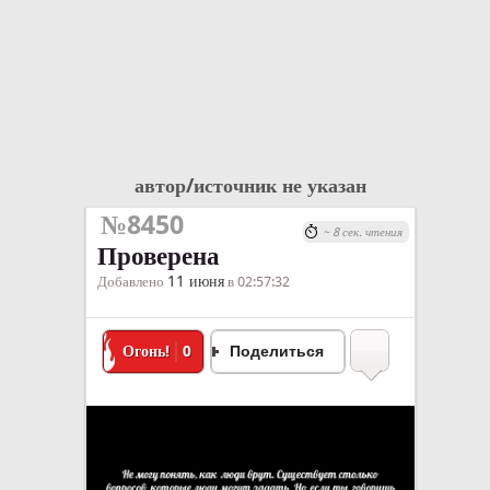
автор/источник не указан
№8450
~ 8 сек. чтения
Проверена
11 июня
Добавлено
в 02:57:32
Огонь!
0
Поделиться